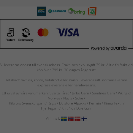
Vi levererar endast till svensk adress. Frakt- och exp.-avgift 39 kr. Alltid fri frakt vid
köp över 799 kr. 30 dagars ångerrätt.
Betalsätt: faktura, konto, betalkort eller swish. Leveranssätt: normalleverans,
expressleverans eller hemleverans.
Ett urval av våra varumärken: Svarta Fåret / Järbo Garn / Sandnes Garn / Viking of
Norway
/ Navia
/ Sofie
/
Kilafors Svenskullgarn
/
Regia / Du store Alpakka / Permin / Kinna Textil /
Hjertegarn / KnitPro / Dale Garn
Vi finns i: