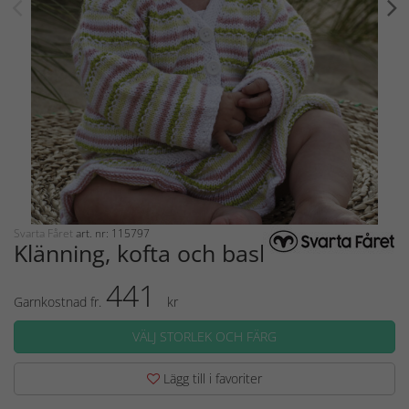
Svarta Fåret
art. nr: 115797
Klänning, kofta och basker Isla
441
Garnkostnad fr.
kr
VÄLJ STORLEK OCH FÄRG
Lägg till i favoriter