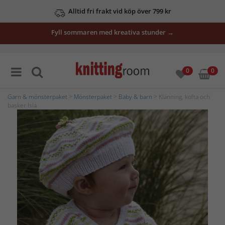
Alltid fri frakt vid köp över 799 kr
Fyll sommaren med kreativa stunder →
0
0
Garn & mönsterpaket
>
Mönsterpaket
>
Baby & barn
> Klänning, kofta och
basker Isla