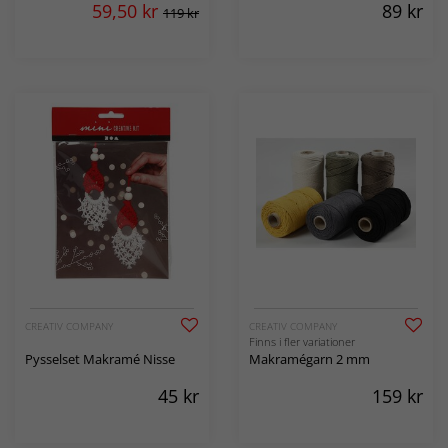
59,50
kr
89
kr
119 kr
CREATIV COMPANY
CREATIV COMPANY
Finns i fler variationer
Pysselset Makramé Nisse
Makramégarn 2 mm
45
kr
159
kr