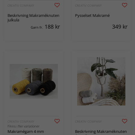
CREATIV COMPANY
CREATIV COMPANY
Beskrivning Makraméknuten
Pysselset Makramé
julkula
188
kr
349
kr
Garn fr.
CREATIV COMPANY
CREATIV COMPANY
Finns i fler variationer
Makramégarn 4 mm
Beskrivning Makraméknuten