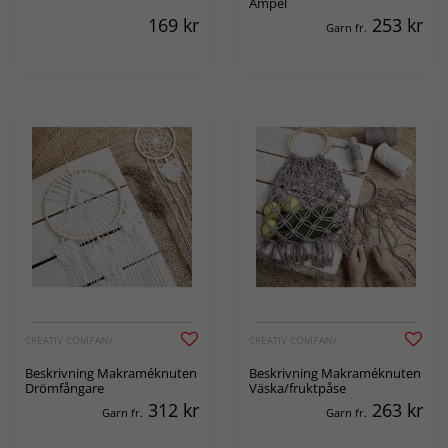
Ampel
169
kr
253
kr
Garn fr.
CREATIV COMPANY
CREATIV COMPANY
Beskrivning Makraméknuten
Beskrivning Makraméknuten
Drömfångare
Väska/fruktpåse
312
kr
263
kr
Garn fr.
Garn fr.