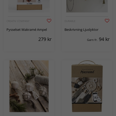
CREATIV COMPANY
DURABLE
Pysselset Makramé Ampel
Beskrivning Ljuslyktor
279
kr
94
kr
Garn fr.