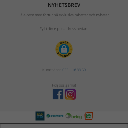
NYHETSBREV
Få e-post med förtur på exklusiva rabatter och nyheter.
Fyll i din e-postadress nedan.
Kundtjänst:
033 – 16 99 50
Följ oss gärna!