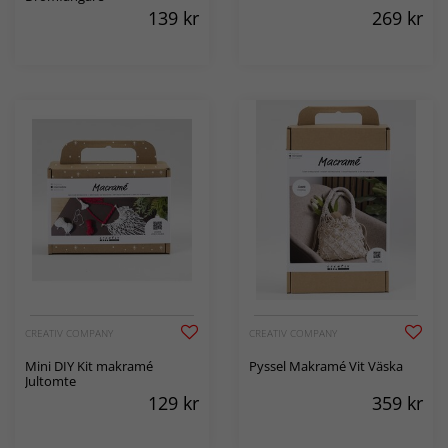
139
kr
269
kr
CREATIV COMPANY
CREATIV COMPANY
Mini DIY Kit makramé
Pyssel Makramé Vit Väska
Jultomte
129
kr
359
kr