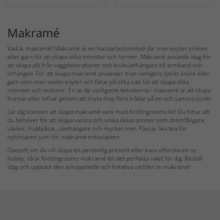
Makramé
Vad är makramé? Makramé är en handarbetsmetod där man knyter snören
eller garn för att skapa olika mönster och former. Makramé används idag för
att skapa allt från väggdekorationer och krukväxthängare till armband och
örhängen. För att skapa makramé använder man vanligtvis tjockt snöre eller
garn som man sedan knyter och flätar på olika sätt för att skapa olika
mönster och texturer. En av de vanligaste teknikerna i makramé är att skapa
fransar eller tofsar genom att knyta ihop flera trådar på en och samma punkt.
Lär dig konsten att skapa makramé-verk med Knittingrooms kit! Du hittar allt
du behöver för att skapa vackra och unika dekorationer som drömfångare,
väskor, fruktpåsar, växthängare och mycket mer. Passar lika bra för
nybörjaren som för makramé entusiasten.
Oavsett om du vill skapa en personlig present eller bara utforska en ny
hobby, så är Knittingrooms makramé-kit det perfekta valet för dig. Beställ
idag och upptäck den avkopplande och kreativa världen av makramé!