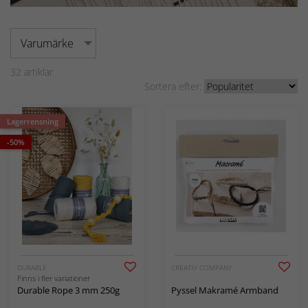
Varumärke
32
artiklar
Sortera efter:
Lagerrensning
-50%
DURABLE
CREATIV COMPANY
Finns i fler variationer
Durable Rope 3 mm 250g
Pyssel Makramé Armband