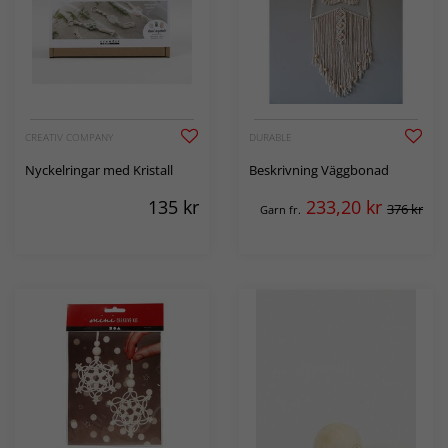
CREATIV COMPANY
DURABLE
Nyckelringar med Kristall
Beskrivning Väggbonad
135
kr
233,20
kr
376 kr
Garn fr.