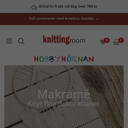
Alltid fri frakt vid köp över 799 kr
Se våra erbjudanden här
Fyll sommaren med kreativa stunder →
0
0