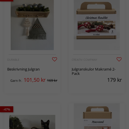
DURABLE
CREATIV COMPANY
Beskrivning Julgran
Julgranskulor Makramé 2-
Pack
101,50
kr
179
kr
169 kr
Garn fr.
-47%