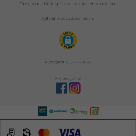
Få e-post med förtur på exklusiva rabatter och nyheter.
Fyll i din e-postadress nedan.
Kundtjänst:
033 – 16 99 50
Följ oss gärna!