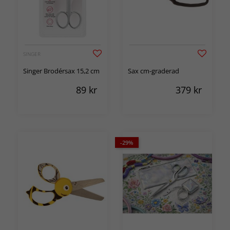
SINGER
Singer Brodérsax 15,2 cm
Sax cm-graderad
89
kr
379
kr
-29%