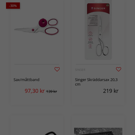
-30%
SINGER
Sax/måttband
Singer Skräddarsax 20,3
cm
97,30
kr
219
kr
139 kr