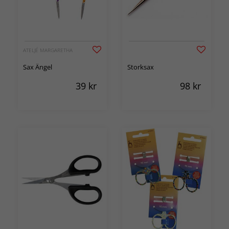
ATELJÉ MARGARETHA
Sax Ängel
Storksax
39
kr
98
kr