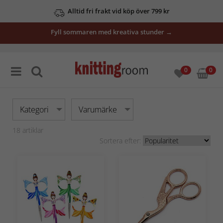
Alltid fri frakt vid köp över 799 kr
Fyll sommaren med kreativa stunder →
0
0
Kategori
Varumärke
18
artiklar
Sortera efter: