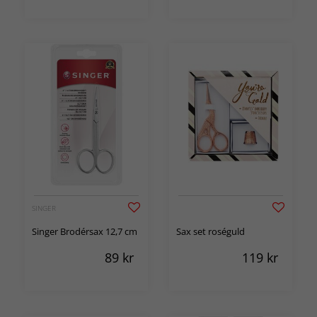
SINGER
Singer Brodérsax 12,7 cm
Sax set roséguld
89
kr
119
kr