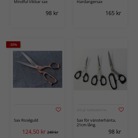
Mindful Vikbar sax
Hardangersax
98
kr
165
kr
-50%
ATELJÉ MARGARETHA
Sax Roséguld
Sax för vänsterhänta,
21cm lång.
124,50
kr
98
kr
249 kr