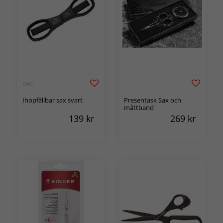
DMC
Ihopfällbar sax svart
Presentask Sax och
måttband
139
kr
269
kr