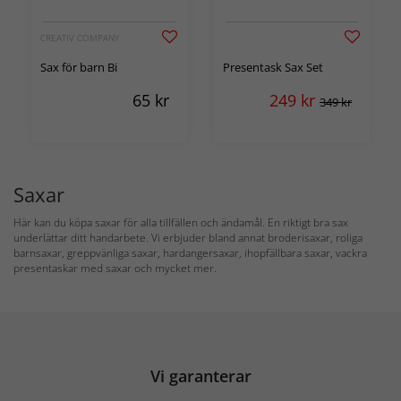
CREATIV COMPANY
Sax för barn Bi
Presentask Sax Set
65
kr
249
kr
349 kr
Saxar
Här kan du köpa saxar för alla tillfällen och ändamål. En riktigt bra sax
underlättar ditt handarbete. Vi erbjuder bland annat broderisaxar, roliga
barnsaxar, greppvänliga saxar, hardangersaxar, ihopfällbara saxar, vackra
presentaskar med saxar och mycket mer.
Vi garanterar