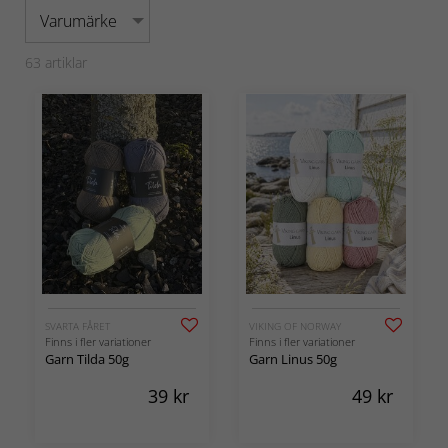
Varumärke
63
artiklar
SVARTA FÅRET
VIKING OF NORWAY
Finns i fler variationer
Finns i fler variationer
Garn Tilda 50g
Garn Linus 50g
39
kr
49
kr