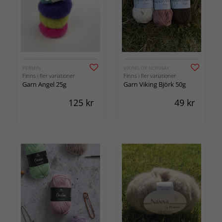
PERMIN
VIKING OF NORWAY
Finns i fler variationer
Finns i fler variationer
Garn Angel 25g
Garn Viking Björk 50g
125
kr
49
kr