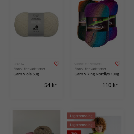
NOVITA
VIKING OF NORWAY
Finns i fler variationer
Finns i fler variationer
Garn Viola 50g
Garn Viking Nordlys 100g
54
kr
110
kr
Lagerrensning
Lagerrensning
-70%