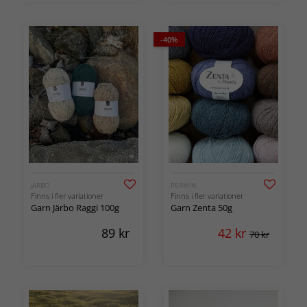
-40%
JÄRBO
PERMIN
Finns i fler variationer
Finns i fler variationer
Garn Järbo Raggi 100g
Garn Zenta 50g
89
kr
42
kr
70 kr