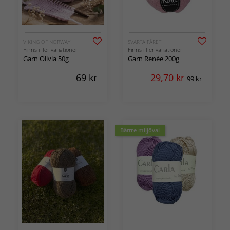
VIKING OF NORWAY
SVARTA FÅRET
Finns i fler variationer
Finns i fler variationer
Garn Olivia 50g
Garn Renée 200g
69
kr
29,70
kr
99 kr
Bättre miljöval