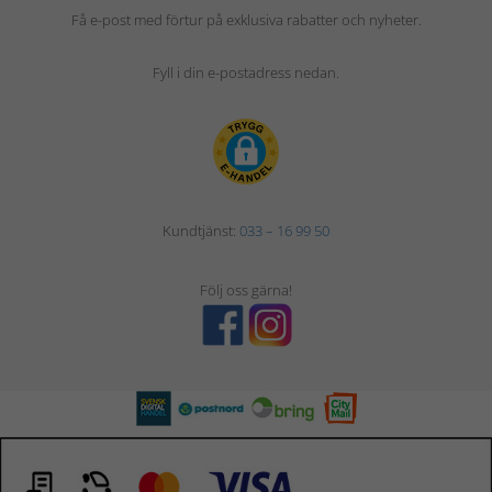
Få e-post med förtur på exklusiva rabatter och nyheter.
Fyll i din e-postadress nedan.
Kundtjänst:
033 – 16 99 50
Följ oss gärna!