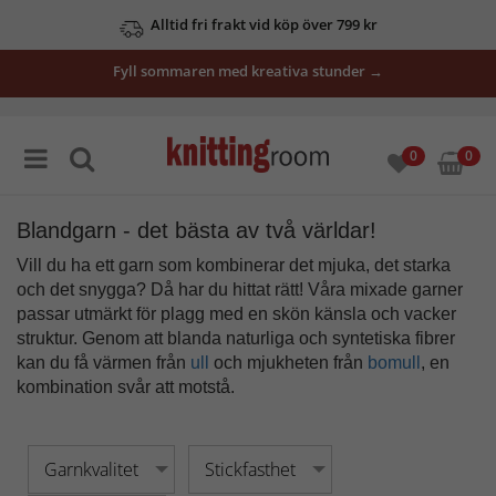
Se våra erbjudanden här
Fyll sommaren med kreativa stunder →
0
0
Blandgarn - det bästa av två världar!
Vill du ha ett garn som kombinerar det mjuka, det starka
och det snygga? Då har du hittat rätt! Våra mixade garner
passar utmärkt för plagg med en skön känsla och vacker
struktur. Genom att blanda naturliga och syntetiska fibrer
kan du få värmen från
ull
och mjukheten från
bomull
, en
kombination svår att motstå.
Garnkvalitet
Stickfasthet