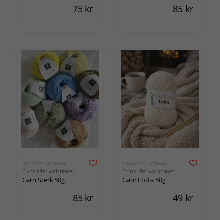
75
kr
85
kr
DU STORE ALPAKKA
VIKING OF NORWAY
Finns i fler variationer
Finns i fler variationer
Garn Sterk 50g
Garn Lotta 50g
85
kr
49
kr