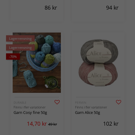
86
kr
94
kr
Lagerrensning
Lagerrensning
-70%
DURABLE
PERMIN
Finns i fler variationer
Finns i fler variationer
Garn Cosy fine 50g
Garn Alice 50g
14,70
kr
102
kr
49 kr