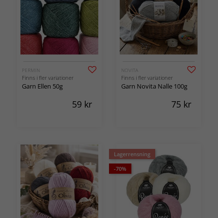
PERMIN
NOVITA
Finns i fler variationer
Finns i fler variationer
Garn Ellen 50g
Garn Novita Nalle 100g
59
kr
75
kr
Lagerrensning
-70%