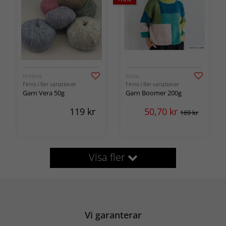
PERMIN
KATIA
Finns i fler variationer
Finns i fler variationer
Garn Vera 50g
Garn Boomer 200g
119
kr
50,70
kr
169 kr
Visa fler
Vi garanterar