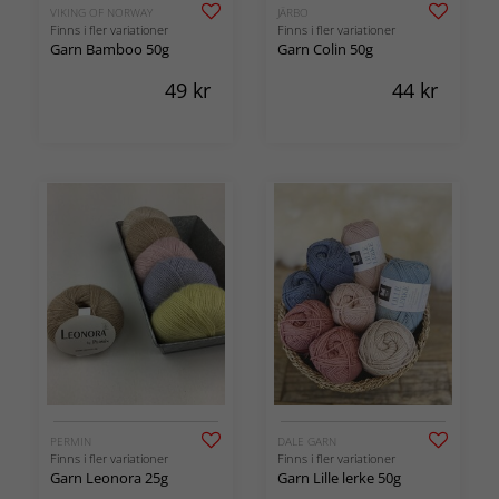
VIKING OF NORWAY
JÄRBO
Finns i fler variationer
Finns i fler variationer
Garn Bamboo 50g
Garn Colin 50g
49
kr
44
kr
PERMIN
DALE GARN
Finns i fler variationer
Finns i fler variationer
Garn Leonora 25g
Garn Lille lerke 50g