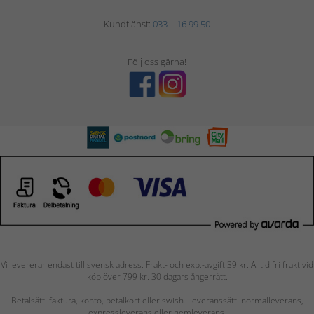
Kundtjänst:
033 – 16 99 50
Följ oss gärna!
Vi levererar endast till svensk adress. Frakt- och exp.-avgift 39 kr. Alltid fri frakt vid
köp över 799 kr. 30 dagars ångerrätt.
Betalsätt: faktura, konto, betalkort eller swish. Leveranssätt: normalleverans,
expressleverans eller hemleverans.