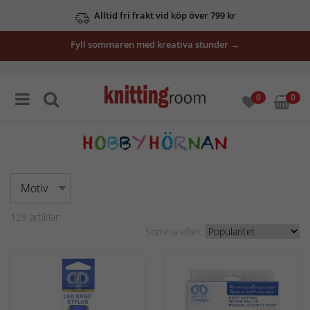
Se våra erbjudanden här
Fyll sommaren med kreativa stunder →
0
0
Motiv
129
artiklar
Sortera efter: