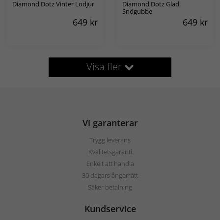
Diamond Dotz Vinter Lodjur
Diamond Dotz Glad
Snögubbe
649
kr
649
kr
Visa fler
Vi garanterar
Trygg leverans
Kvalitetsgaranti
Enkelt att handla
30 dagars ångerrätt
Säker betalning
Kundservice