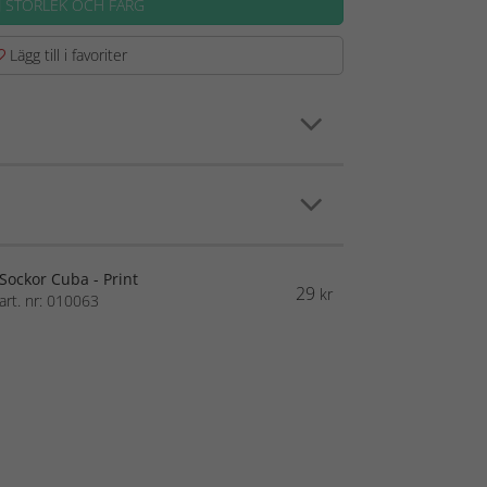
J STORLEK OCH FÄRG
Lägg till i favoriter
Sockor Cuba - Print
29
kr
art. nr: 010063