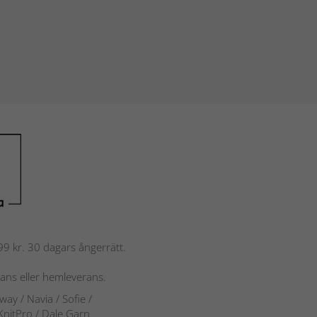
 799 kr. 30 dagars ångerrätt.
rans eller hemleverans.
rway
/ Navia
/ Sofie
/
 KnitPro / Dale Garn