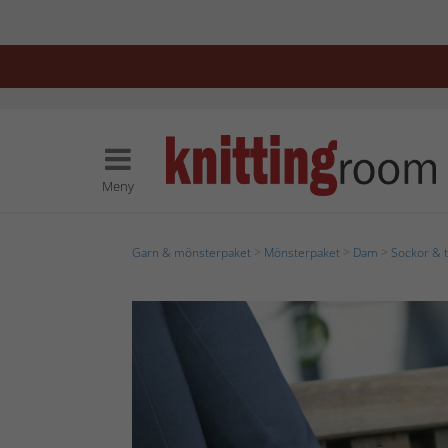
Meny
Garn & mönsterpaket
>
Mönsterpaket
>
Dam
>
Sockor & t