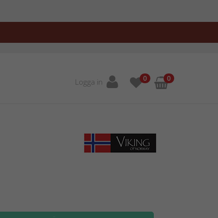
0
0
Logga in