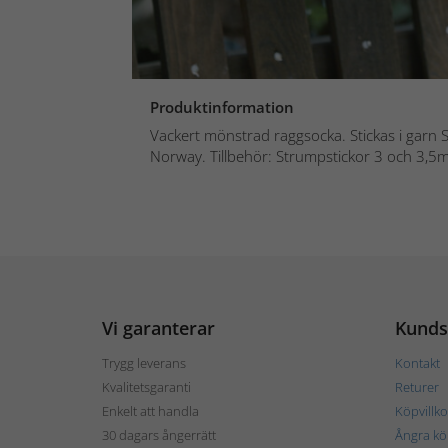
Produktinformation
Vackert mönstrad raggsocka. Stickas i garn S
Norway. Tillbehör: Strumpstickor 3 och 3,5m
Vi garanterar
Kunds
Trygg leverans
Kontakt
Kvalitetsgaranti
Returer
Enkelt att handla
Köpvillko
30 dagars ångerrätt
Ångra kö