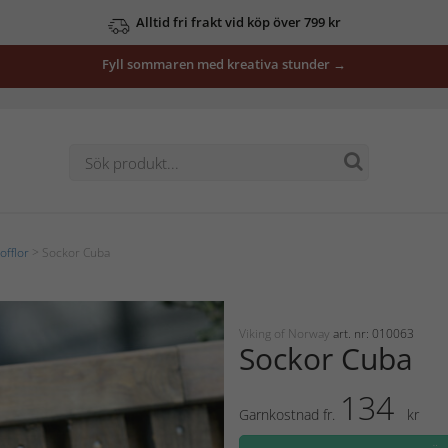
Alltid fri frakt vid köp över 799 kr
Fyll sommaren med kreativa stunder →
offlor
> Sockor Cuba
Viking of Norway
art. nr: 010063
Sockor Cuba
134
Garnkostnad fr.
kr