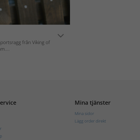
portsragg från Viking of
m....
ervice
Mina tjänster
Mina sidor
Lägg order direkt
r
p