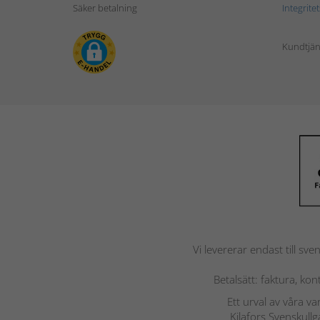
Säker betalning
Integrite
Kundtjän
Vi levererar endast till sve
Betalsätt: faktura, ko
Ett urval av våra v
Kilafors Svenskullg