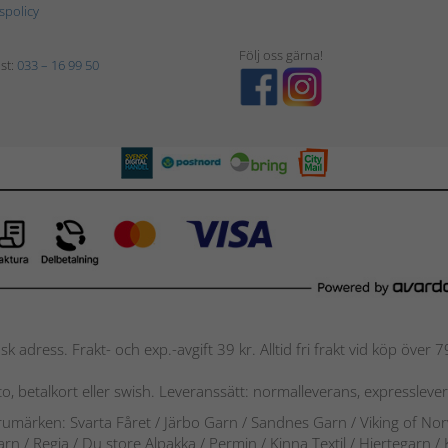
tspolicy
Följ oss gärna!
st:
033 – 16 99 50
nsk adress. Frakt- och exp.-avgift 39 kr. Alltid fri frakt vid köp över
nto, betalkort eller swish. Leveranssätt: normalleverans, expressleve
arumärken: Svarta Fåret / Järbo Garn / Sandnes Garn / Viking of No
arn
/
Regia / Du store Alpakka / Permin / Kinna Textil / Hjertegarn /