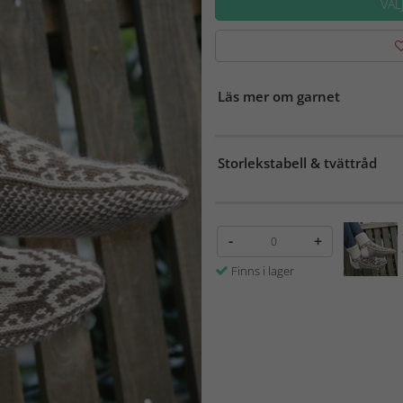
VÄL
Läs mer om garnet
Storlekstabell & tvättråd
-
+
Finns i lager