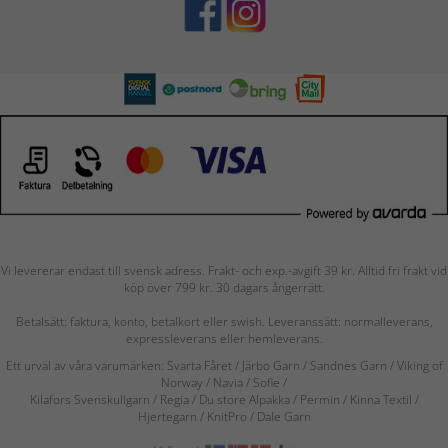
Vi levererar endast till svensk adress. Frakt- och exp.-avgift 39 kr. Alltid fri frakt vid
köp över 799 kr. 30 dagars ångerrätt.
Betalsätt: faktura, konto, betalkort eller swish. Leveranssätt: normalleverans,
expressleverans eller hemleverans.
Ett urval av våra varumärken: Svarta Fåret / Järbo Garn / Sandnes Garn / Viking of
Norway
/ Navia
/ Sofie
/
Kilafors Svenskullgarn
/
Regia / Du store Alpakka / Permin / Kinna Textil /
Hjertegarn / KnitPro / Dale Garn