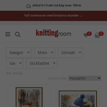
Alltid fri frakt vid köp över 799 kr
Se våra erbjudanden här
Fyll sommaren med kreativa stunder →
0
0
Kategori
Motiv
Sömsätt
Väv
Stickfasthet
405
artiklar
Sortera efter: