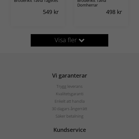
Broderikit Tavla Tagetes
Broderikit Tavla
Domherrar
549
kr
498
kr
Visa fler
Vi garanterar
Trygg leverans
Kvalitetsgaranti
Enkelt att handla
30 dagars ångerrätt
Säker betalning
Kundservice