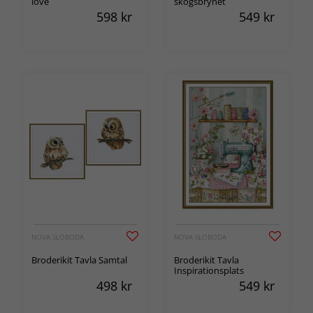
love
skogsbrynet
598
kr
549
kr
NOVA SLOBODA
NOVA SLOBODA
Broderikit Tavla Samtal
Broderikit Tavla
Inspirationsplats
498
kr
549
kr