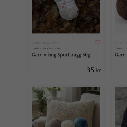
VIKING OF NORWAY
DROPS D
Finns i fler variationer
Finns i f
Garn Viking Sportsragg 50g
Garn 
35
kr