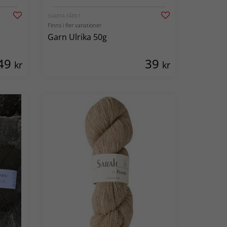
SVARTA FÅRET
Finns i fler variationer
Garn Ulrika 50g
49
39
kr
kr