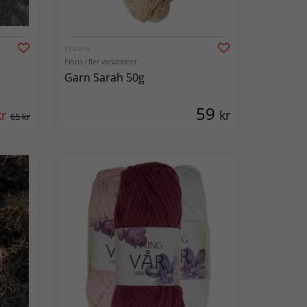
PERMIN
Finns i fler variationer
Garn Sarah 50g
59
kr
kr
65 kr