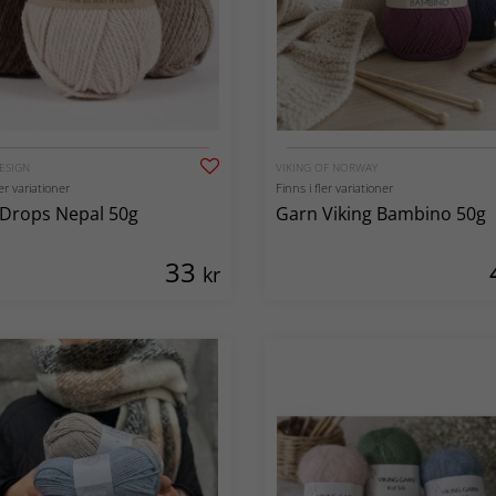
ESIGN
VIKING OF NORWAY
ler variationer
Finns i fler variationer
Drops Nepal 50g
Garn Viking Bambino 50g
33
kr