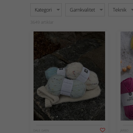
Kategori
Garnkvalitet
Teknik
3649
artiklar
DALE GARN
JÄRBO