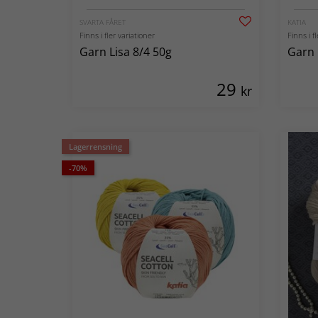
SVARTA FÅRET
KATIA
Finns i fler variationer
Finns i f
Garn Lisa 8/4 50g
Garn 
29
kr
Lagerrensning
-70%