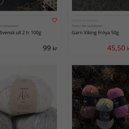
VIKING OF NORWAY
ler variationer
Finns i fler variationer
Svensk ull 2 tr 100g
Garn Viking Fröya 50g
99
45,50
kr