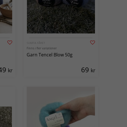
SVARTA FÅRET
Finns i fler variationer
Garn Tencel Blow 50g
49
69
kr
kr