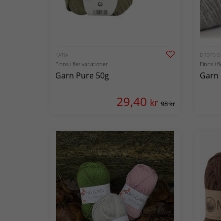
KATIA
DROPS D
Finns i fler variationer
Finns i f
Garn Pure 50g
Garn 
29,40
kr
98 kr