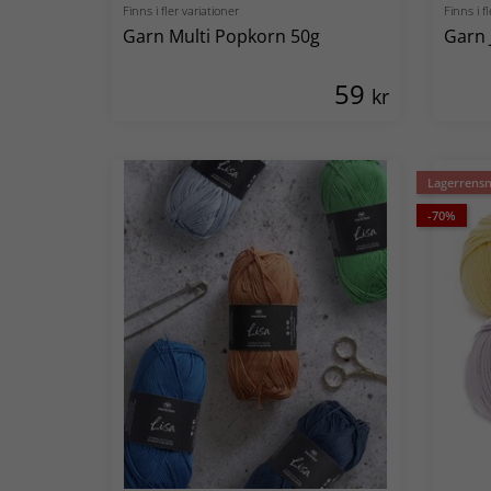
Finns i fler variationer
Finns i f
Garn Multi Popkorn 50g
Garn 
59
kr
Lagerrensn
-70%