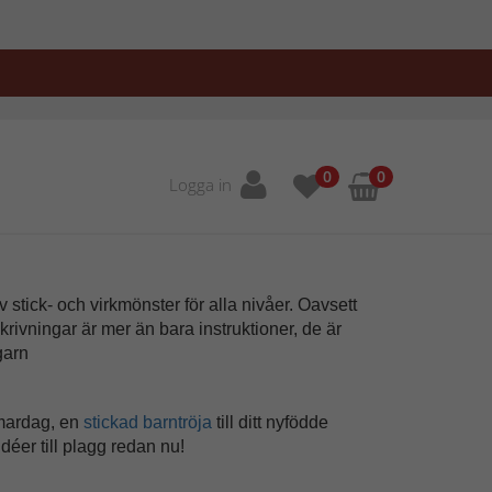
0
0
Logga in
 stick- och virkmönster för alla nivåer. Oavsett
krivningar är mer än bara instruktioner, de är
 garn
mardag, en
stickad barntröja
till ditt nyfödde
éer till plagg redan nu!