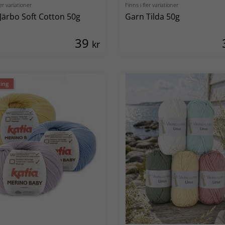
ler variationer
Finns i fler variationer
Järbo Soft Cotton 50g
Garn Tilda 50g
39
kr
ing