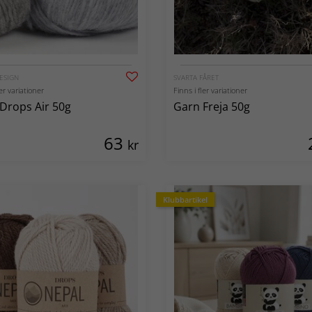
ESIGN
SVARTA FÅRET
ler variationer
Finns i fler variationer
Drops Air 50g
Garn Freja 50g
63
kr
Klubbartikel