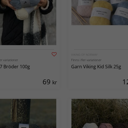
VIKING OF NORWAY
ler variationer
Finns i fler variationer
7 Bröder 100g
Garn Viking Kid Silk 25g
69
1
kr