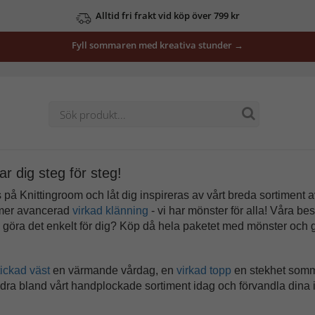
Se våra erbjudanden här
Fyll sommaren med kreativa stunder →
ar dig steg för steg!
å Knittingroom och låt dig inspireras av vårt breda sortiment av
 mer avancerad
virkad klänning
- vi har mönster för alla! Våra bes
 du göra det enkelt för dig? Köp då hela paketet med mönster och
tickad väst
en värmande vårdag, en
virkad topp
en stekhet som
dra bland vårt handplockade sortiment idag och förvandla dina id