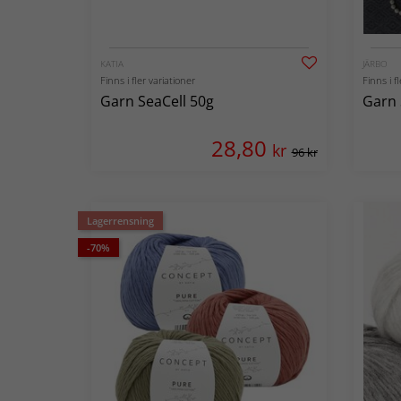
KATIA
JÄRBO
Finns i fler variationer
Finns i f
Garn SeaCell 50g
Garn 
28,80
kr
96 kr
Lagerrensning
-70%