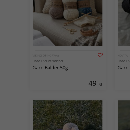
VIKING OF NORWAY
NOVITA
Finns i fler variationer
Finns i f
Garn Balder 50g
Garn 
49
kr