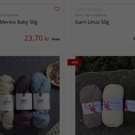
VIKING OF NORWAY
ler variationer
Finns i fler variationer
Merino Baby 50g
Garn Linus 50g
23,70
kr
79 kr
-30%