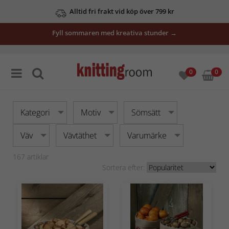
Se våra erbjudanden här
Fyll sommaren med kreativa stunder →
0
0
Kategori
Motiv
Sömsätt
Väv
Vävtäthet
Varumärke
167
artiklar
Sortera efter: