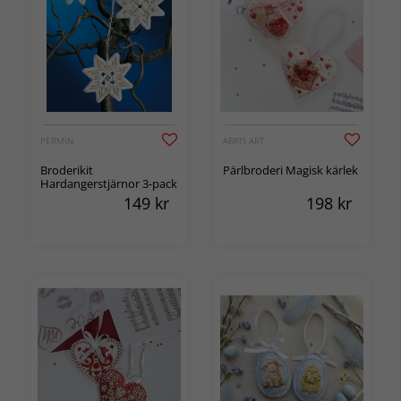
PERMIN
ABRIS ART
Broderikit
Pärlbroderi Magisk kärlek
Hardangerstjärnor 3-pack
149
kr
198
kr