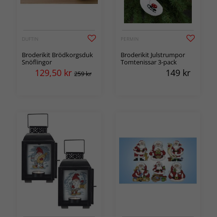
DUFTIN
PERMIN
Broderikit Brödkorgsduk
Broderikit Julstrumpor
Snöflingor
Tomtenissar 3-pack
129,50
kr
149
kr
259 kr