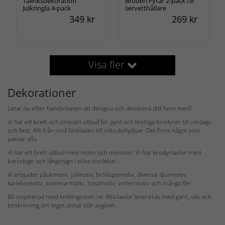
Tallriksdekoration
Broderi Fyrar 2-pack till
Julkringla 4-pack
servetthållare
349
kr
269
kr
Visa fler
Dekorationer
Letar du efter handarbeten att designa och dekorera ditt hem med?
Vi har ett brett och prisvärt utbud för pynt och festliga brodyrer till vardags
och fest. Allt från små förkläden till söta doftpåsar. Det finns något som
passar alla.
Vi har ett brett utbud med motiv och mönster. Vi har brodyrtavlor med
korsstygn och långstygn i olika storlekar.
Vi erbjuder påskmotiv, julmotiv, bröllopsmotiv, diverse djurmotiv,
kärleksmotiv, sommarmotiv, höstmotiv, vintermotiv och många fler.
Bli inspirerad med knittingroom.se. Alla tavlor levereras med garn, väv och
beskrivning om inget annat står angivet.