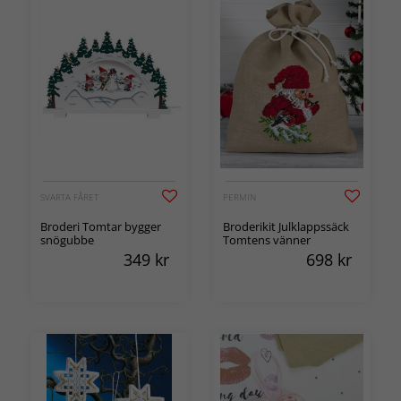
SVARTA FÅRET
PERMIN
Broderi Tomtar bygger
Broderikit Julklappssäck
snögubbe
Tomtens vänner
349
kr
698
kr