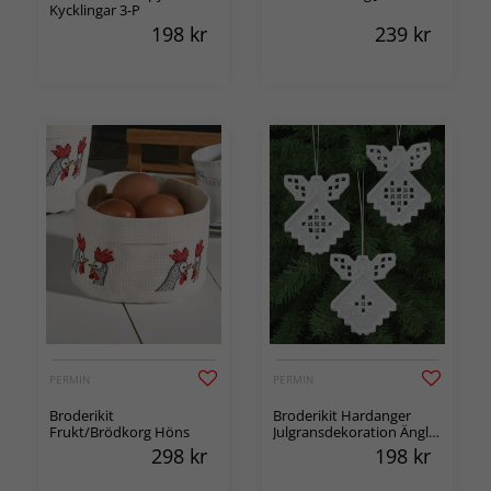
Kycklingar 3-P
198
kr
239
kr
PERMIN
PERMIN
Broderikit
Broderikit Hardanger
Frukt/Brödkorg Höns
Julgransdekoration Änglar
3-p
298
kr
198
kr