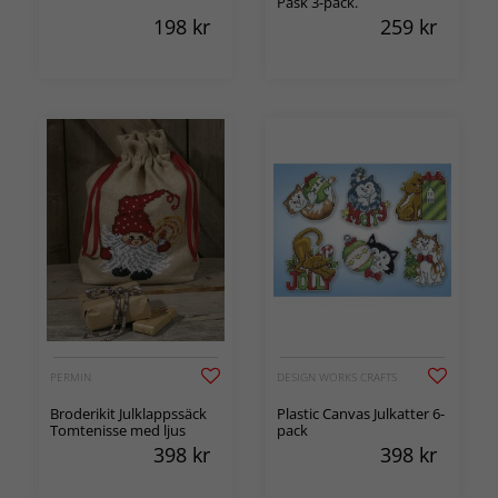
Påsk 3-pack.
198
kr
259
kr
PERMIN
DESIGN WORKS CRAFTS
Broderikit Julklappssäck
Plastic Canvas Julkatter 6-
Tomtenisse med ljus
pack
398
kr
398
kr