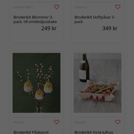
SVARTA FÅRET
VERVACO
Broderikit Blommor 3-
Broderikit Doftpåsar 3-
pack, till smidesljusstake
pack
249
kr
349
kr
PERMIN
PERMIN
Broderikit Påskpynt
Broderikit Korg Julhus