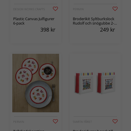
DESIGN WORKS CRAFTS
PERMIN
Plastic Canvas Julfigurer
Broderikit Syltburkslock
6-pack
Rudolf och snögubbe 2-
pack
398
kr
249
kr
PERMIN
SVARTA FÅRET