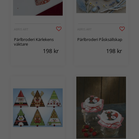
ABRIS ART
ABRIS ART
Pärlbroderi Kärlekens
Pärlbroderi Påsksällskap
väktare
198
kr
198
kr