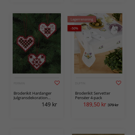
Lagerrensning
-50%
PERMIN
DUFTIN
Broderikit Hardanger
Broderikit Servetter
Julgransdekoration
Penséer 4-pack
Hjärtan 3-pack
149
kr
189,50
kr
379 kr