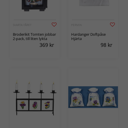
SVARTA FÅRET
PERMIN
Broderikit Tomten jobbar
Hardanger Doftpåse
2-pack, till liten lykta
Hjärta
369
kr
98
kr