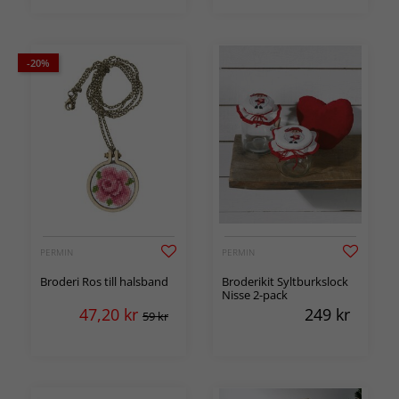
-20%
PERMIN
PERMIN
Broderi Ros till halsband
Broderikit Syltburkslock
Nisse 2-pack
47,20
kr
249
kr
59 kr