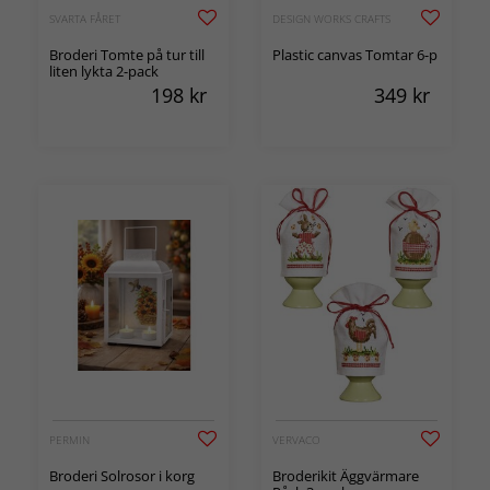
SVARTA FÅRET
DESIGN WORKS CRAFTS
Broderi Tomte på tur till
Plastic canvas Tomtar 6-p
liten lykta 2-pack
198
kr
349
kr
PERMIN
VERVACO
Broderi Solrosor i korg
Broderikit Äggvärmare