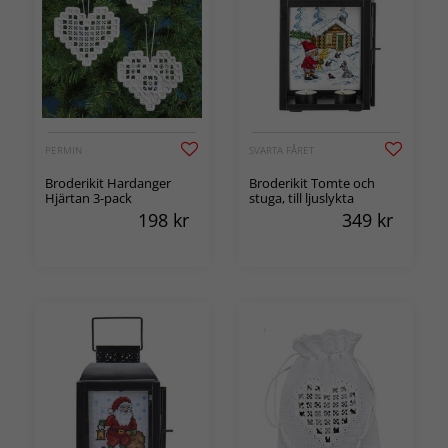
PERMIN
SVARTA FÅRET
Broderikit Hardanger
Broderikit Tomte och
Hjärtan 3-pack
stuga, till ljuslykta
198
kr
349
kr