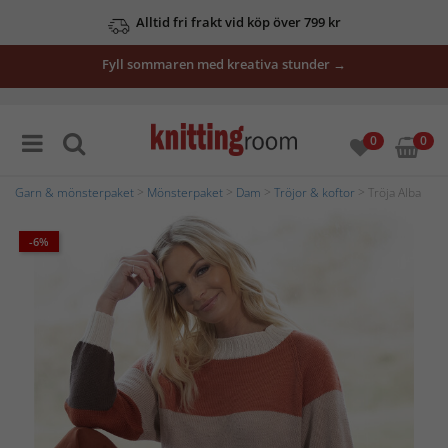
Alltid fri frakt vid köp över 799 kr
Fyll sommaren med kreativa stunder →
0
0
Garn & mönsterpaket
>
Mönsterpaket
>
Dam
>
Tröjor & koftor
> Tröja Alba
-6%