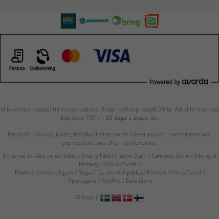
Vi levererar endast till svensk adress. Frakt- och exp.-avgift 39 kr. Alltid fri frakt vid
köp över 799 kr. 30 dagars ångerrätt.
Betalsätt: faktura, konto, betalkort eller swish. Leveranssätt: normalleverans,
expressleverans eller hemleverans.
Ett urval av våra varumärken: Svarta Fåret / Järbo Garn / Sandnes Garn / Viking of
Norway
/ Navia
/ Sofie
/
Kilafors Svenskullgarn
/
Regia / Du store Alpakka / Permin / Kinna Textil /
Hjertegarn / KnitPro / Dale Garn
Vi finns i: