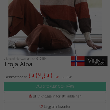
Viking of Norway
art. nr: 010154
Tröja Alba
608,60
Garnkostnad fr.
kr
650 kr
VÄLJ STORLEK OCH FÄRG
Bli VIP/logga in för att ladda ner!
Lägg till i favoriter