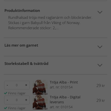
Produktinformation
Rundhalsad tröja med raglanärm och blockränder.
Stickas i garn Babyull från Viking of Norway.
Rekommenderade stickor: 2,...
Läs mer om garnet
Storlekstabell & tvättråd
Tröja Alba - Print
-
+
29
kr
art. nr: 010154
Finns i lager
Tröja Alba - Digital
-
+
29
kr
leverans
art. nr: 010154
Finns i lager