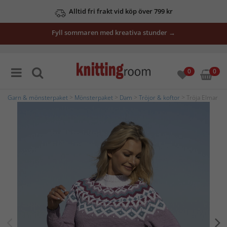
Alltid fri frakt vid köp över 799 kr
Fyll sommaren med kreativa stunder →
0
0
Garn & mönsterpaket
>
Mönsterpaket
>
Dam
>
Tröjor & koftor
> Tröja Elmar