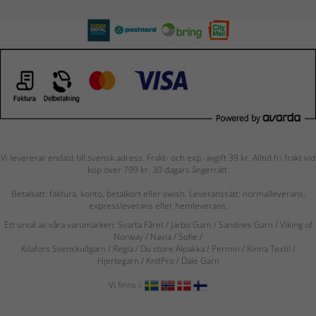
Vi levererar endast till svensk adress. Frakt- och exp.-avgift 39 kr. Alltid fri frakt vid
köp över 799 kr. 30 dagars ångerrätt.
Betalsätt: faktura, konto, betalkort eller swish. Leveranssätt: normalleverans,
expressleverans eller hemleverans.
Ett urval av våra varumärken: Svarta Fåret / Järbo Garn / Sandnes Garn / Viking of
Norway
/ Navia
/ Sofie
/
Kilafors Svenskullgarn
/
Regia / Du store Alpakka / Permin / Kinna Textil /
Hjertegarn / KnitPro / Dale Garn
Vi finns i: