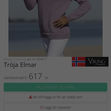
Viking of Norway
art. nr: 024017
Tröja Elmar
617
Garnkostnad fr.
kr
VÄLJ STORLEK OCH FÄRG
Bli VIP/logga in för att ladda ner!
Lägg till i favoriter