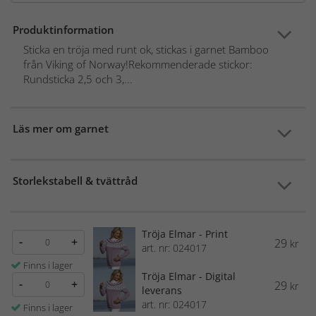
Produktinformation
Sticka en tröja med runt ok, stickas i garnet Bamboo
från Viking of Norway!Rekommenderade stickor:
Rundsticka 2,5 och 3,...
Läs mer om garnet
Storlekstabell & tvättråd
Tröja Elmar - Print
-
+
29
kr
art. nr: 024017
Finns i lager
Tröja Elmar - Digital
-
+
29
kr
leverans
art. nr: 024017
Finns i lager