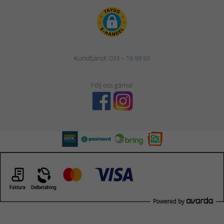
Kundtjänst:
033 – 16 99 50
Följ oss gärna!