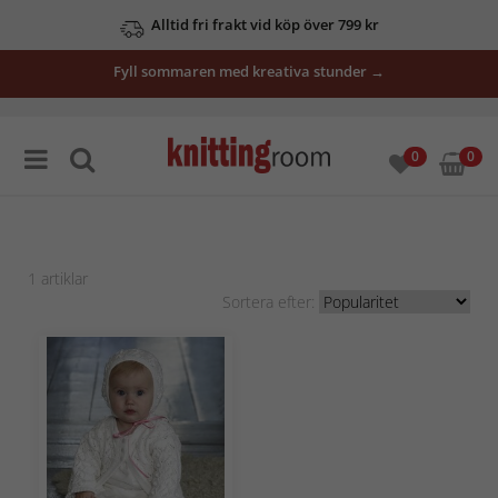
Alltid fri frakt vid köp över 799 kr
Fyll sommaren med kreativa stunder →
0
0
1
artiklar
Sortera efter: