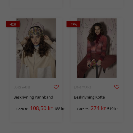
-42%
-47%
LANG YARNS
LANG YARNS
Beskrivning Pannband
Beskrivning Kofta
108,50
kr
274
kr
188 kr
519 kr
Garn fr.
Garn fr.