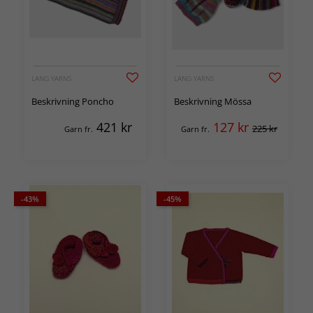
LANG YARNS
LANG YARNS
Beskrivning Poncho
Beskrivning Mössa
421
kr
127
kr
225 kr
Garn fr.
Garn fr.
-43%
-45%