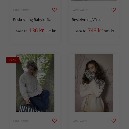
LANG YARNS
LANG YARNS
Beskrivning Babykofta
Beskrivning Väska
136
kr
743
kr
225 kr
981 kr
Garn fr.
Garn fr.
-39%
LANG YARNS
LANG YARNS