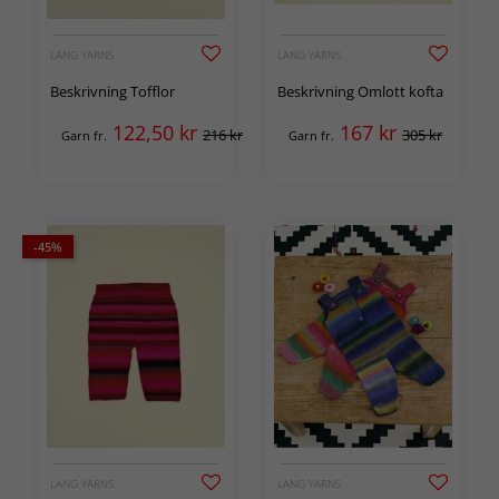
LANG YARNS
LANG YARNS
Beskrivning Tofflor
Beskrivning Omlott kofta
122,50
kr
167
kr
216 kr
305 kr
Garn fr.
Garn fr.
-45%
LANG YARNS
LANG YARNS