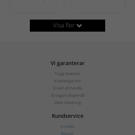
Visa fler
Vi garanterar
Trygg leverans
Kvalitetsgaranti
Enkelt att handla
30 dagars ångerrätt
Säker betalning
Kundservice
Kontakt
Returer