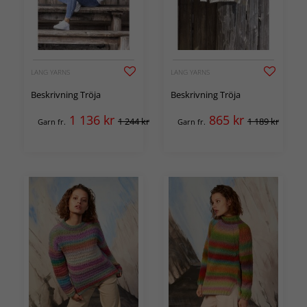
LANG YARNS
LANG YARNS
Beskrivning Tröja
Beskrivning Tröja
1 136
kr
865
kr
1 244 kr
1 189 kr
Garn fr.
Garn fr.