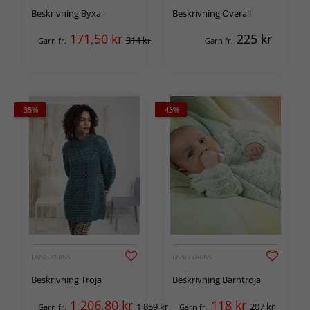
Beskrivning Byxa
Beskrivning Overall
171,50
kr
225
kr
314 kr
Garn fr.
Garn fr.
-35%
-43%
LANG YARNS
LANG YARNS
Beskrivning Tröja
Beskrivning Barntröja
1 206,80
kr
118
kr
1 859 kr
207 kr
Garn fr.
Garn fr.