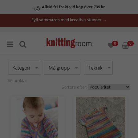
Se våra erbjudanden här
Fyll sommaren med kreativa stunder →
0
0
Kategori
Målgrupp
Teknik
80
artiklar
Sortera efter: