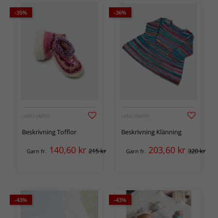
-35%
-36%
LANG YARNS
LANG YARNS
Beskrivning Tofflor
Beskrivning Klänning
140,60
kr
203,60
kr
215 kr
320 kr
Garn fr.
Garn fr.
-43%
-43%