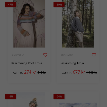
-47%
-39%
LANG YARNS
LANG YARNS
Beskrivning Kort Tröja
Beskrivning Tröja
274
kr
677
kr
519 kr
1 109 kr
Garn fr.
Garn fr.
-16%
-24%