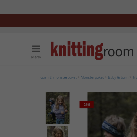
Meny
Garn & mönsterpaket
>
Mönsterpaket
>
Baby & barn
>
Tr
-26%