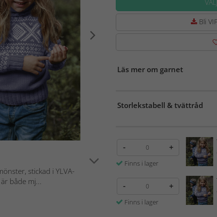
VÄL
Bli VIP
Läs mer om garnet
Storlekstabell & tvättråd
-
+
Finns i lager
önster, stickad i YLVA-
är både mj...
-
+
Finns i lager