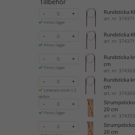
Tillbehör
Rundsticka K
-
+
art. nr: 374371
Finns i lager
Rundsticka K
-
+
art. nr: 374371
Finns i lager
Rundsticka k
-
+
cm
Finns i lager
art. nr: 374363
Rundsticka k
-
+
cm
Leverans inom 1-2
art. nr: 374363
veckor
Strumpsticko
-
+
20 cm
Finns i lager
art. nr: 374355
Strumpsticko
-
+
20 cm