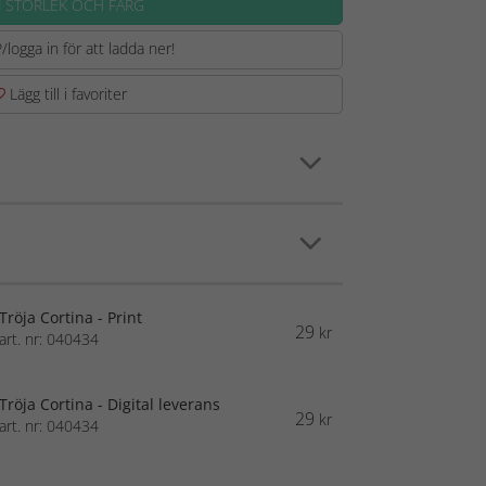
J STORLEK OCH FÄRG
/logga in för att ladda ner!
Lägg till i favoriter
Tröja Cortina - Print
29
kr
art. nr: 040434
Tröja Cortina - Digital leverans
29
kr
art. nr: 040434