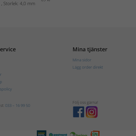
 , Storlek: 4,0 mm
ervice
Mina tjänster
Mina sidor
Lägg order direkt
r
p
tspolicy
Följ oss gärna!
st:
033 – 16 99 50