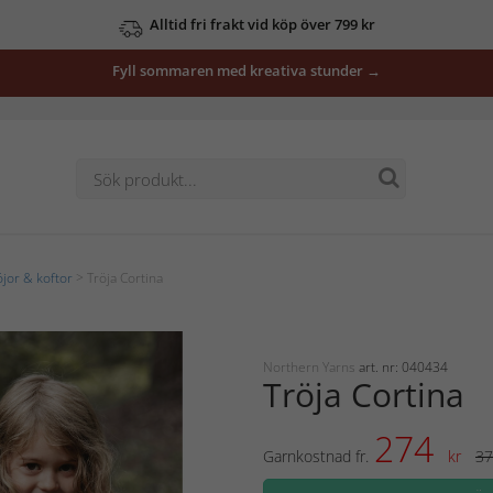
Alltid fri frakt vid köp över 799 kr
Fyll sommaren med kreativa stunder →
öjor & koftor
> Tröja Cortina
Northern Yarns
art. nr: 040434
Tröja Cortina
274
Garnkostnad fr.
kr
37