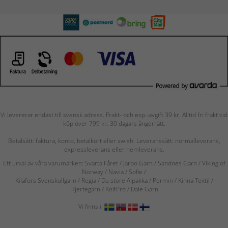
Vi levererar endast till svensk adress. Frakt- och exp.-avgift 39 kr. Alltid fri frakt vid
köp över 799 kr. 30 dagars ångerrätt.
Betalsätt: faktura, konto, betalkort eller swish. Leveranssätt: normalleverans,
expressleverans eller hemleverans.
Ett urval av våra varumärken: Svarta Fåret / Järbo Garn / Sandnes Garn / Viking of
Norway
/ Navia
/ Sofie
/
Kilafors Svenskullgarn
/
Regia / Du store Alpakka / Permin / Kinna Textil /
Hjertegarn / KnitPro / Dale Garn
Vi finns i: