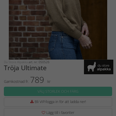
Du Store Alpakka
art. nr: 050526
Tröja Ultimate
789
Garnkostnad fr.
kr
VÄLJ STORLEK OCH FÄRG
Bli VIP/logga in för att ladda ner!
Lägg till i favoriter