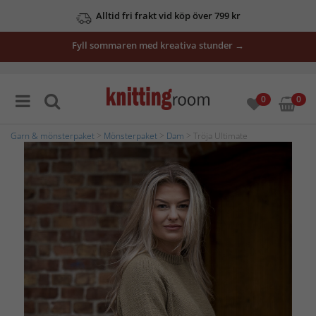
Alltid fri frakt vid köp över 799 kr
Fyll sommaren med kreativa stunder →
0
0
Garn & mönsterpaket
>
Mönsterpaket
>
Dam
> Tröja Ultimate