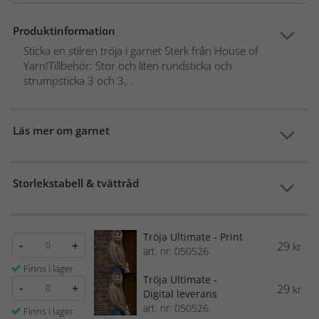
Produktinformation
Sticka en stilren tröja i garnet Sterk från House of
Yarn!Tillbehör: Stor och liten rundsticka och
strumpsticka 3 och 3,...
Läs mer om garnet
Storlekstabell & tvättråd
Tröja Ultimate - Print
-
+
29
kr
art. nr: 050526
Finns i lager
Tröja Ultimate -
-
+
29
kr
Digital leverans
art. nr: 050526
Finns i lager