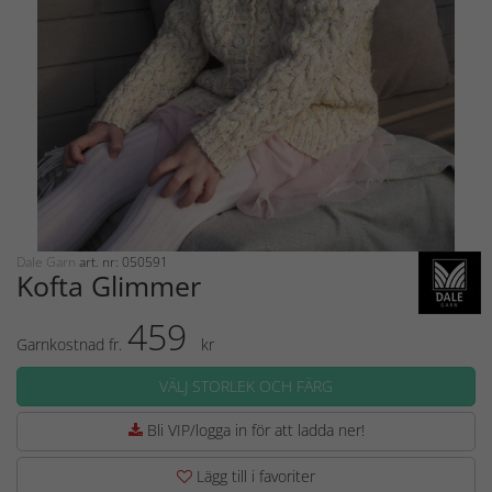
Dale Garn
art. nr: 050591
Kofta Glimmer
459
Garnkostnad fr.
kr
VÄLJ STORLEK OCH FÄRG
Bli VIP/logga in för att ladda ner!
Lägg till i favoriter