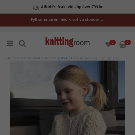
Alltid fri frakt vid köp över 799 kr
Fyll sommaren med kreativa stunder →
0
0
Garn & mönsterpaket
>
Mönsterpaket
>
Baby & barn
> Kofta Glimmer