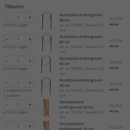
Tillbehör
Rundsticka knittingroom
-
+
kr
39,20
80 cm
49 kr
Finns i lager
art. nr: 374389 , Storlek: 3,0
mm
Rundsticka knittingroom
-
+
kr
39,20
80 cm
49 kr
Finns i lager
art. nr: 374389 , Storlek: 3,5
mm
Rundsticka knittingroom
-
+
kr
39,20
40 cm
49 kr
Finns i lager
art. nr: 374363 , Storlek: 3,0
mm
Rundsticka knittingroom
-
+
kr
39,20
40 cm
49 kr
Leverans inom
art. nr: 374363 , Storlek: 4,0
1-2 veckor
mm
Strumpstickor
-
+
kr
39,20
knittingroom 20 cm
49 kr
Finns i lager
art. nr: 374355 , Storlek: 3,0
mm
Strumpstickor
-
+
kr
55,20
knittingroom 20 cm