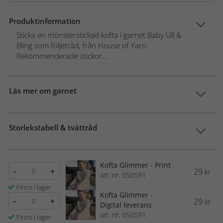
Produktinformation
Sticka en mönsterstickad kofta i garnet Baby Ull &
Bling som följetråd, från House of Yarn.
Rekommenderade stickor...
Läs mer om garnet
Storlekstabell & tvättråd
Kofta Glimmer - Print
-
+
29
kr
art. nr: 050591
Finns i lager
Kofta Glimmer -
-
+
29
kr
Digital leverans
art. nr: 050591
Finns i lager