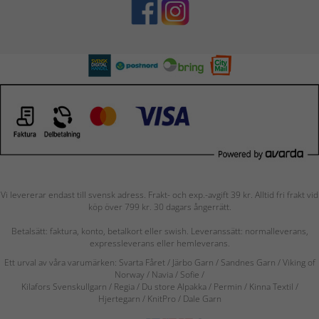
Vi levererar endast till svensk adress. Frakt- och exp.-avgift 39 kr. Alltid fri frakt vid
köp över 799 kr. 30 dagars ångerrätt.
Betalsätt: faktura, konto, betalkort eller swish. Leveranssätt: normalleverans,
expressleverans eller hemleverans.
Ett urval av våra varumärken: Svarta Fåret / Järbo Garn / Sandnes Garn / Viking of
Norway
/ Navia
/ Sofie
/
Kilafors Svenskullgarn
/
Regia / Du store Alpakka / Permin / Kinna Textil /
Hjertegarn / KnitPro / Dale Garn