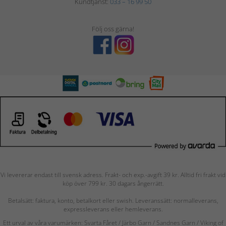
Kundtjänst:
033 – 16 99 50
Följ oss gärna!
Vi levererar endast till svensk adress. Frakt- och exp.-avgift 39 kr. Alltid fri frakt vid
köp över 799 kr. 30 dagars ångerrätt.
Betalsätt: faktura, konto, betalkort eller swish. Leveranssätt: normalleverans,
expressleverans eller hemleverans.
Ett urval av våra varumärken: Svarta Fåret / Järbo Garn / Sandnes Garn / Viking of