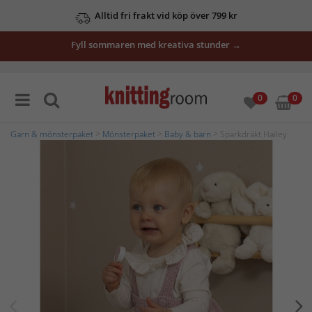
Alltid fri frakt vid köp över 799 kr
Fyll sommaren med kreativa stunder →
0
0
Garn & mönsterpaket
>
Mönsterpaket
>
Baby & barn
> Sparkdräkt Hailey