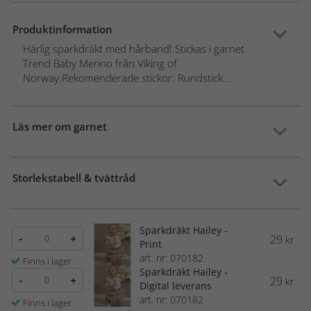
Produktinformation
Härlig sparkdräkt med hårband! Stickas i garnet
Trend Baby Merino från Viking of
Norway.Rekomenderade stickor: Rundstick...
Läs mer om garnet
Storlekstabell & tvättråd
Sparkdräkt Hailey -
-
+
29
kr
Print
art. nr: 070182
Finns i lager
Sparkdräkt Hailey -
-
+
29
kr
Digital leverans
art. nr: 070182
Finns i lager