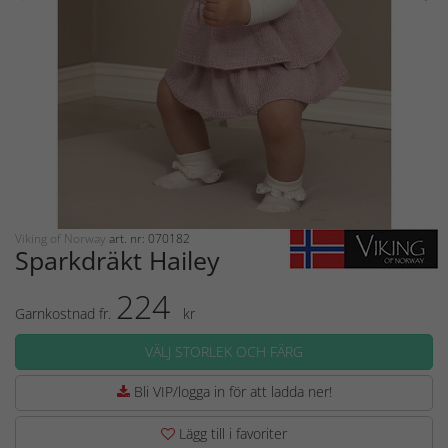
Viking of Norway
art. nr: 070182
Sparkdräkt Hailey
224
Garnkostnad fr.
kr
VÄLJ STORLEK OCH FÄRG
Bli VIP/logga in för att ladda ner!
Lägg till i favoriter