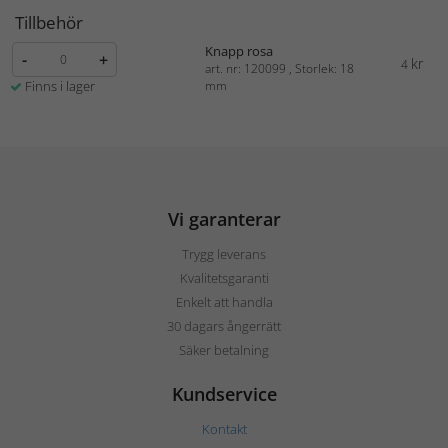
Tillbehör
Knapp rosa
-
+
kr
4
art. nr: 120099 , Storlek: 18
Finns i lager
mm
Vi garanterar
Trygg leverans
Kvalitetsgaranti
Enkelt att handla
30 dagars ångerrätt
Säker betalning
Kundservice
Kontakt