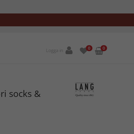
0
0
Logga in
ri socks &