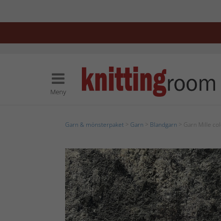
Meny
Garn & mönsterpaket
>
Garn
>
Blandgarn
> Garn Mille col