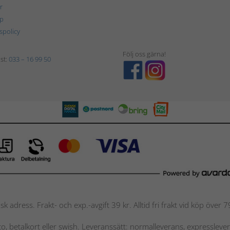
r
p
tspolicy
Följ oss gärna!
st:
033 – 16 99 50
nsk adress. Frakt- och exp.-avgift 39 kr. Alltid fri frakt vid köp över
nto, betalkort eller swish. Leveranssätt: normalleverans, expressleve