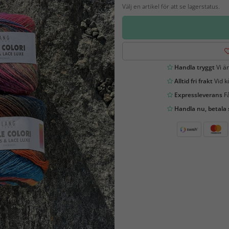
Välj en artikel för att se lagerstatus.
Handla tryggt
Vi är
Alltid fri frakt
Vid k
Expressleverans
Få
Handla nu, betala