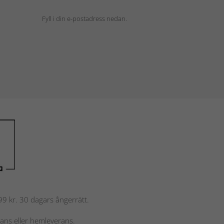
Fyll i din e-postadress nedan.
 799 kr. 30 dagars ångerrätt.
rans eller hemleverans.