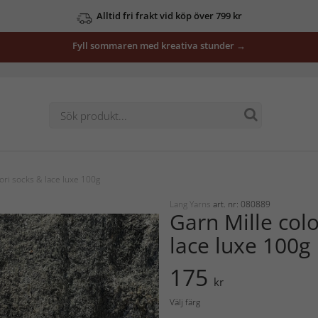
Alltid fri frakt vid köp över 799 kr
Fyll sommaren med kreativa stunder →
ori socks & lace luxe 100g
Lang Yarns
art. nr: 080889
Garn Mille colo
lace luxe 100g
175
kr
Välj färg