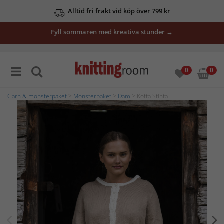
Alltid fri frakt vid köp över 799 kr
Fyll sommaren med kreativa stunder →
0
0
Garn & mönsterpaket
>
Mönsterpaket
>
Dam
> Kofta Stinta