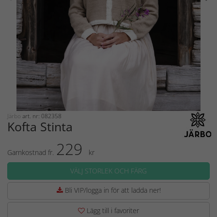
Järbo
art. nr: 082358
Kofta Stinta
229
Garnkostnad fr.
kr
VÄLJ STORLEK OCH FÄRG
Bli VIP/logga in för att ladda ner!
Lägg till i favoriter