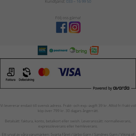
Kundtjänst:
033 – 16 99 50
Följ oss gärna!
Vi levererar endast till svensk adress. Frakt- och exp.-avgift 39 kr. Alltid fri frakt vid
köp över 799 kr. 30 dagars ångerrätt.
Betalsätt: faktura, konto, betalkort eller swish. Leveranssätt: normalleverans,
expressleverans eller hemleverans.
Ett urval av våra varumärken: Svarta Fåret / Järbo Garn / Sandnes Garn / Viking of