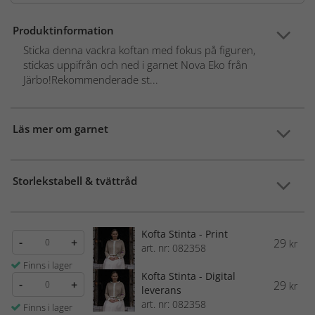
Produktinformation
Sticka denna vackra koftan med fokus på figuren,
stickas uppifrån och ned i garnet Nova Eko från
Järbo!Rekommenderade st...
Läs mer om garnet
Storlekstabell & tvättråd
Kofta Stinta - Print
-
+
29
kr
art. nr: 082358
Finns i lager
Kofta Stinta - Digital
-
+
29
kr
leverans
art. nr: 082358
Finns i lager