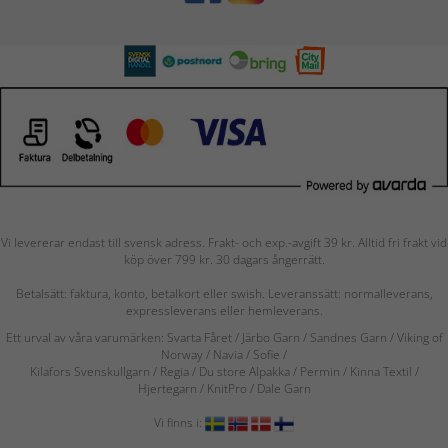
Vi levererar endast till svensk adress. Frakt- och exp.-avgift 39 kr. Alltid fri frakt vid
köp över 799 kr. 30 dagars ångerrätt.
Betalsätt: faktura, konto, betalkort eller swish. Leveranssätt: normalleverans,
expressleverans eller hemleverans.
Ett urval av våra varumärken: Svarta Fåret / Järbo Garn / Sandnes Garn / Viking of
Norway
/ Navia
/ Sofie
/
Kilafors Svenskullgarn
/
Regia / Du store Alpakka / Permin / Kinna Textil /
Hjertegarn / KnitPro / Dale Garn
Vi finns i: