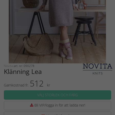
Novita
art. nr: 090278
Klänning Lea
512
Garnkostnad fr.
kr
VÄLJ STORLEK OCH FÄRG
Bli VIP/logga in för att ladda ner!