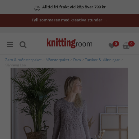
Alltid fri frakt vid köp över 799 kr
Fyll sommaren med kreativa stunder →
0
0
Garn & mönsterpaket
>
Mönsterpaket
>
Dam
>
Tunikor & klänningar
>
Klänning Lea