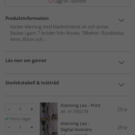
Lägg till i favoriter
Produktinformation
Vacker klänning med bladmönstrat ok och ärmar.
Stickas i garn 7 bröder från Novita. Tillbehör: Rundsticka
4mm, 80cm och ...
Läs mer om garnet
Storlekstabell & tvättråd
Klänning Lea - Print
-
+
29
kr
art. nr: 090278
Finns i lager
Klänning Lea -
-
+
29
kr
Digital leverans