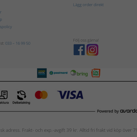
Lägg order direkt
r
p
tspolicy
Följ oss gärna!
st:
033 – 16 99 50
nsk adress. Frakt- och exp.-avgift 39 kr. Alltid fri frakt vid köp över