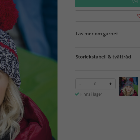
VÄL
Läs mer om garnet
Storlekstabell & tvättråd
-
+
Finns i lager