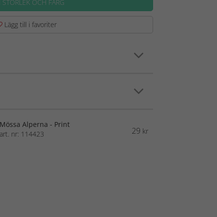
J STORLEK OCH FÄRG
Lägg till i favoriter
Mössa Alperna - Print
29
kr
art. nr: 114423