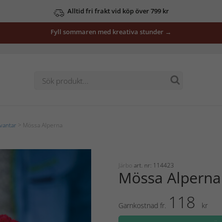
Alltid fri frakt vid köp över 799 kr
Fyll sommaren med kreativa stunder →
vantar
> Mössa Alperna
Järbo
art. nr: 114423
Mössa Alperna
118
Garnkostnad fr.
kr