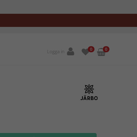
0
0
Logga in