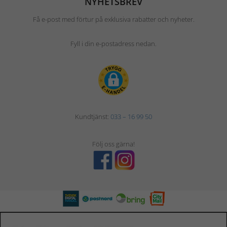
NYHETSBREV
Få e-post med förtur på exklusiva rabatter och nyheter.
Fyll i din e-postadress nedan.
Kundtjänst:
033 – 16 99 50
Följ oss gärna!