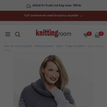
Alltid fri frakt vid köp över 799 kr
Fyll sommaren med kreativa stunder →
0
0
Garn & mönsterpaket
>
Mönsterpaket
>
Dam
>
Tröjor & koftor
> Beskrivning
Tröja