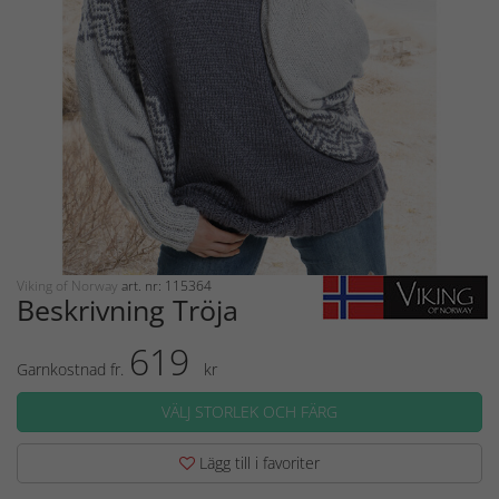
Viking of Norway
art. nr: 115364
Beskrivning Tröja
619
Garnkostnad fr.
kr
VÄLJ STORLEK OCH FÄRG
Lägg till i favoriter