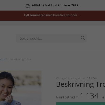
Alltid fri frakt vid köp över 799 kr
Fyll sommaren med kreativa stunder →
oftor
> Beskrivning Tröja
Viking of Norway
art. nr: 117776
Beskrivning Tr
1 134
Garnkostnad fr.
kr