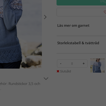
VÄL
Läs mer om garnet
Storlekstabell & tvättråd
-
+
Slutsåld
lbehör: Rundstickor 3,5 och
.