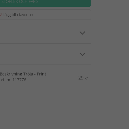
J STORLEK OCH FÄRG
Lägg till i favoriter
Beskrivning Tröja - Print
29
kr
art. nr: 117776