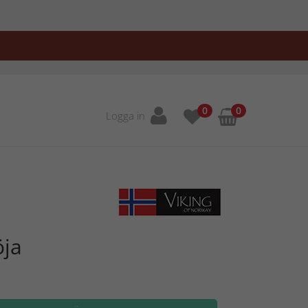
0
0
Logga in
öja