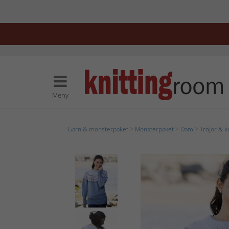
Meny
Garn & mönsterpaket
>
Mönsterpaket
>
Dam
>
Tröjor & k