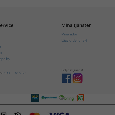
ervice
Mina tjänster
Mina sidor
Lägg order direkt
r
p
tspolicy
Följ oss gärna!
st:
033 – 16 99 50