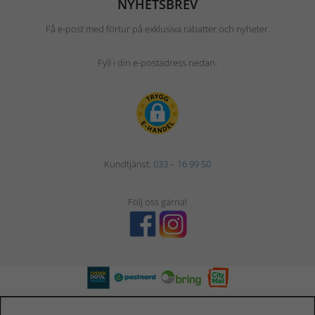
NYHETSBREV
Få e-post med förtur på exklusiva rabatter och nyheter.
Fyll i din e-postadress nedan.
Kundtjänst:
033 – 16 99 50
Följ oss gärna!