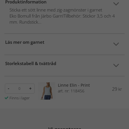
Produktinformation
Sticka ett sött linne med zig-zagmönster i garnet
Eko Bomull från Järbo Garn!Tillbehör: Stickor 3,5 och 4
mm. Rundstick...
Läs mer om garnet
Storlekstabell & tvättråd
Linne Elin - Print
-
+
29
kr
art. nr: 118456
Finns i lager