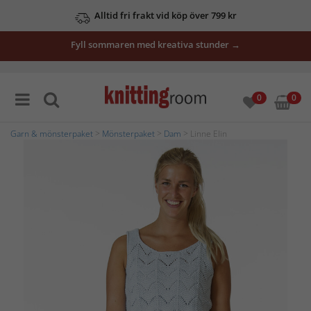
Alltid fri frakt vid köp över 799 kr
Fyll sommaren med kreativa stunder →
0
0
Garn & mönsterpaket
>
Mönsterpaket
>
Dam
> Linne Elin