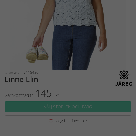
Järbo
art. nr: 118456
Linne Elin
145
Garnkostnad fr.
kr
VÄLJ STORLEK OCH FÄRG
Lägg till i favoriter