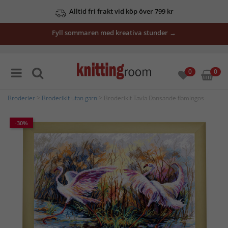
Alltid fri frakt vid köp över 799 kr
Fyll sommaren med kreativa stunder →
0
0
Broderier
>
Broderikit utan garn
> Broderikit Tavla Dansande flamingos
-30%