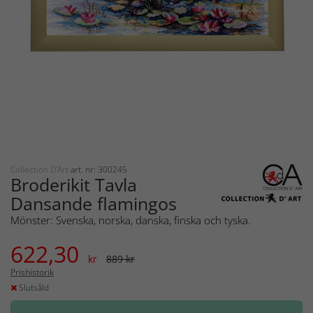
Collection D'Art
art. nr: 300245
Broderikit Tavla
Dansande flamingos
Mönster: Svenska, norska, danska, finska och tyska.
622,30
kr
889 kr
Prishistorik
Slutsåld