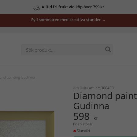
Alltid fri frakt vid köp över 799 kr
Fyll sommaren med kreativa stunder →
nd painting Gudinna
Arti Balta
art. nr: 300433
Diamond paint
Gudinna
598
kr
Prishistorik
Slutsåld