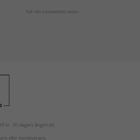
Fyll i din e-postadress nedan.
 799 kr. 30 dagars ångerrätt.
rans eller hemleverans.