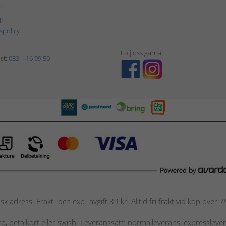
r
p
tspolicy
Följ oss gärna!
st:
033 – 16 99 50
nsk adress. Frakt- och exp.-avgift 39 kr. Alltid fri frakt vid köp över
nto, betalkort eller swish. Leveranssätt: normalleverans, expressleve