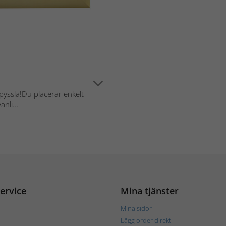
pyssla!Du placerar enkelt
nli...
ervice
Mina tjänster
Mina sidor
Lägg order direkt