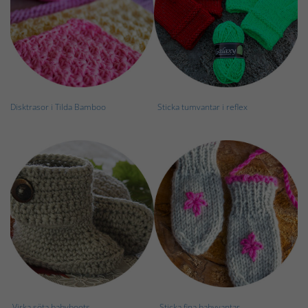
Disktrasor i Tilda Bamboo
Sticka tumvantar i reflex
Virka söta babyboots
Sticka fina babyvantar