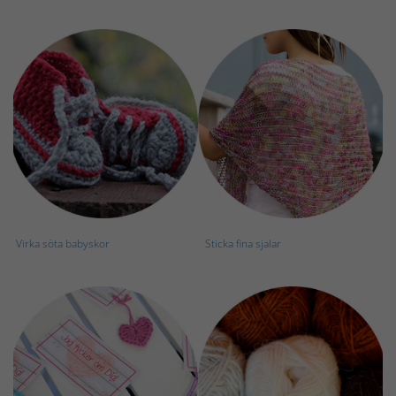
Virka söta babyskor
Sticka fina sjalar