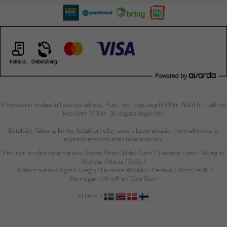
Vi levererar endast till svensk adress. Frakt- och exp.-avgift 39 kr. Alltid fri frakt vid
köp över 799 kr. 30 dagars ångerrätt.
Betalsätt: faktura, konto, betalkort eller swish. Leveranssätt: normalleverans,
expressleverans eller hemleverans.
Ett urval av våra varumärken: Svarta Fåret / Järbo Garn / Sandnes Garn / Viking of
Norway
/ Navia
/ Sofie
/
Kilafors Svenskullgarn
/
Regia / Du store Alpakka / Permin / Kinna Textil /
Hjertegarn / KnitPro / Dale Garn
Vi finns i: