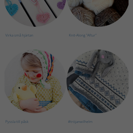
Virka små hjärtan
Knit-Along "Aftur"
Pyssla till påsk
#tröjanwilhelm