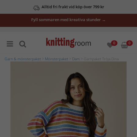
Alltid fri frakt vid köp över 799 kr
Fyll sommaren med kreativa stunder →
0
0
Garn & mönsterpaket
>
Mönsterpaket
>
Dam
> Garnpaket Tröja Dina