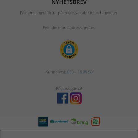
NYHETSBREV
Få e-post med förtur på exklusiva rabatter och nyheter.
Fyll i din e-postadress nedan.
Kundtjänst:
033 – 16 99 50
Följ oss gärna!