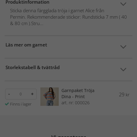
Produktinformation
Sticka denna färgglada tröja i garnet Alice från
Permin. Rekommenderade stickor: Rundsticka 7 mm ( 40
& 80 cm ).Stru...
Läs mer om garnet
Storlekstabell & tvättråd
Garnpaket Tröja
-
+
29
kr
Dina - Print
art. nr: 000026
Finns i lager