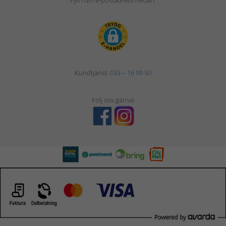
Fyll i din e-postadress nedan.
Kundtjänst:
033 – 16 99 50
Följ oss gärna!