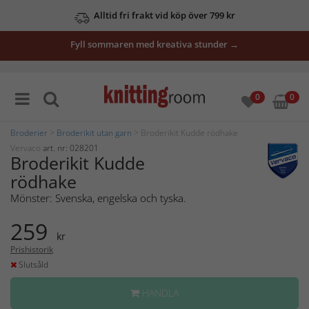
Alltid fri frakt vid köp över 799 kr
Fyll sommaren med kreativa stunder →
0
0
Broderier
>
Broderikit utan garn
> Broderikit Kudde rödhake
Vervaco
art. nr: 028201
Broderikit Kudde
rödhake
Mönster: Svenska, engelska och tyska.
259
kr
Prishistorik
Slutsåld
HANDLA