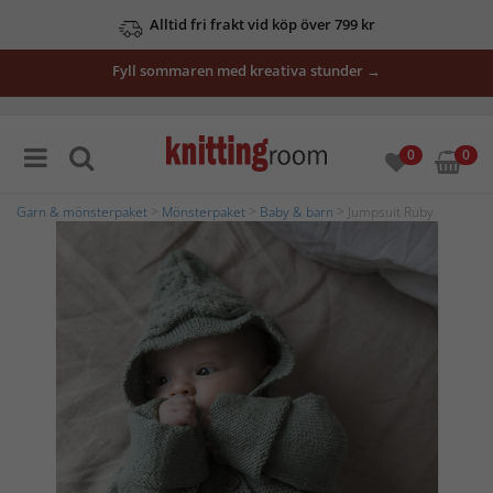
Alltid fri frakt vid köp över 799 kr
Fyll sommaren med kreativa stunder →
0
0
Garn & mönsterpaket
>
Mönsterpaket
>
Baby & barn
> Jumpsuit Ruby