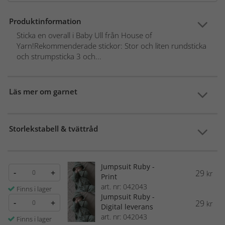
Produktinformation
Sticka en overall i Baby Ull från House of
Yarn!Rekommenderade stickor: Stor och liten rundsticka
och strumpsticka 3 och...
Läs mer om garnet
Storlekstabell & tvättråd
Jumpsuit Ruby -
-
+
29
kr
Print
art. nr: 042043
Finns i lager
Jumpsuit Ruby -
-
+
29
kr
Digital leverans
art. nr: 042043
Finns i lager