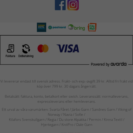
Vi levererar endast till svensk adress. Frakt- och exp.-avgift 39 kr. Alltid fri frakt vid
köp över 799 kr. 30 dagars ångerrätt.
Betalsätt: faktura, konto, betalkort eller swish. Leveranssätt: normalleverans,
expressleverans eller hemleverans.
Ett urval av våra varumärken: Svarta Fåret / Järbo Garn / Sandnes Garn / Viking of
Norway
/ Navia
/ Sofie
/
Kilafors Svenskullgarn
/
Regia / Du store Alpakka / Permin / Kinna Textil /
Hjertegarn / KnitPro / Dale Garn