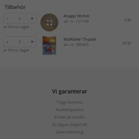
Tillbehör
Knapp 18 mm
-
+
kr
9
art. nr: 121149
Finns i lager
Markörer 15-pack
-
+
kr
39
art. nr: 380465
Finns i lager
Vi garanterar
Trygg leverans
Kvalitetsgaranti
Enkelt att handla
30 dagars ångerrätt
Säker betalning