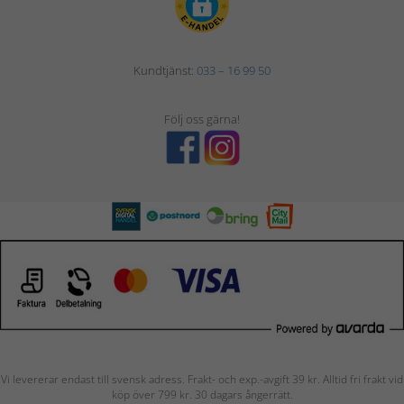
Kundtjänst:
033 – 16 99 50
Följ oss gärna!
Vi levererar endast till svensk adress. Frakt- och exp.-avgift 39 kr. Alltid fri frakt vid
köp över 799 kr. 30 dagars ångerrätt.