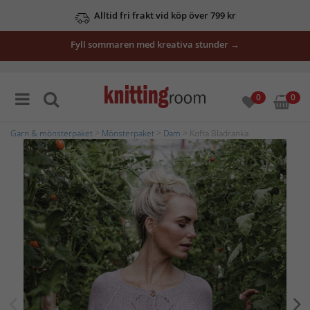
Alltid fri frakt vid köp över 799 kr
Fyll sommaren med kreativa stunder →
0
0
Garn & mönsterpaket
>
Mönsterpaket
>
Dam
> Kofta Bladranka