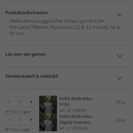
Produktinformation
Sticka denna snygga kofta! Stickas i garnet Colin
från Järbo!Tillbehör: Rundsticka 2,5 & 3,5 mm (40, 60 &
80 cm)...
Läs mer om garnet
Storlekstabell & tvättråd
Kofta Bladranka -
-
+
29
kr
Print
art. nr: 050049
Finns i lager
Kofta Bladranka -
-
+
29
kr
Digital leverans
art. nr: 050049
Finns i lager