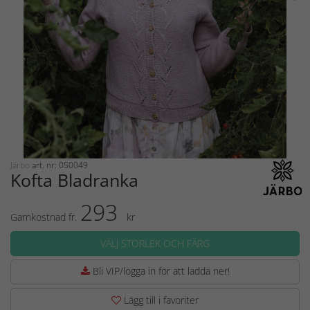
Järbo
art. nr: 050049
Kofta Bladranka
293
Garnkostnad fr.
kr
VÄLJ STORLEK OCH FÄRG
Bli VIP/logga in för att ladda ner!
Lägg till i favoriter