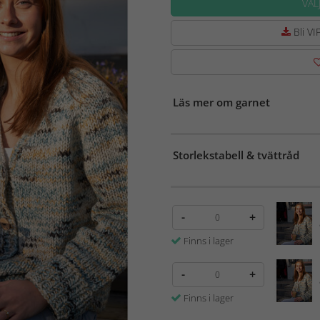
VÄL
Bli VIP
Läs mer om garnet
Storlekstabell & tvättråd
-
+
Finns i lager
-
+
Finns i lager