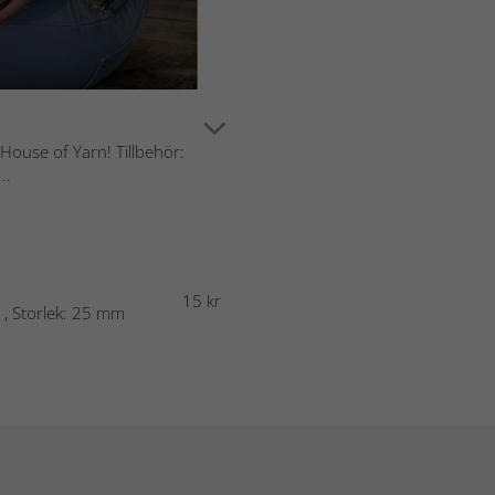
 House of Yarn! Tillbehör:
..
15
kr
 , Storlek: 25 mm