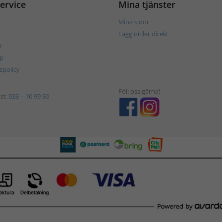
ervice
Mina tjänster
Mina sidor
Lägg order direkt
r
p
tspolicy
Följ oss gärna!
st:
033 – 16 99 50