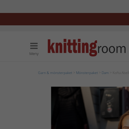
Meny
Garn & mönsterpaket
>
Mönsterpaket
>
Dam
> Kofta Abel