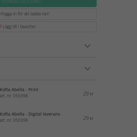
J STORLEK OCH FÄRG
/logga in för att ladda ner!
Lägg till i favoriter
Kofta Abella - Print
29
kr
art. nr: 050398
Kofta Abella - Digital leverans
29
kr
art. nr: 050398