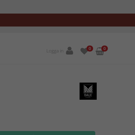
0
0
Logga in