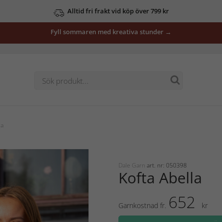
Alltid fri frakt vid köp över 799 kr
Fyll sommaren med kreativa stunder →
la
Dale Garn
art. nr: 050398
Kofta Abella
652
Garnkostnad fr.
kr