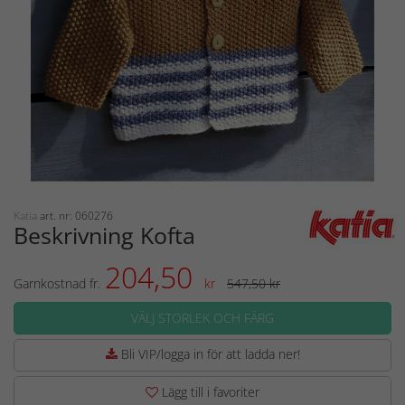
Katia
art. nr: 060276
Beskrivning Kofta
204,50
Garnkostnad fr.
kr
547,50 kr
VÄLJ STORLEK OCH FÄRG
Bli VIP/logga in för att ladda ner!
Lägg till i favoriter