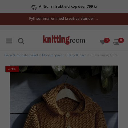
Alltid fri frakt vid köp över 799 kr
Fyll sommaren med kreativa stunder →
0
0
Garn & mönsterpaket
>
Mönsterpaket
>
Baby & barn
> Beskrivning Kofta
-63%