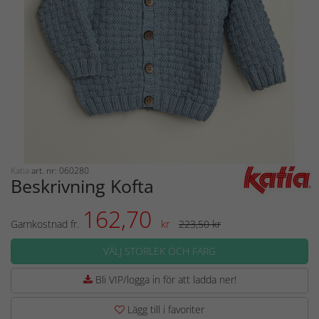
Katia
art. nr: 060280
Beskrivning Kofta
162,70
Garnkostnad fr.
kr
223,50 kr
VÄLJ STORLEK OCH FÄRG
Bli VIP/logga in för att ladda ner!
Lägg till i favoriter