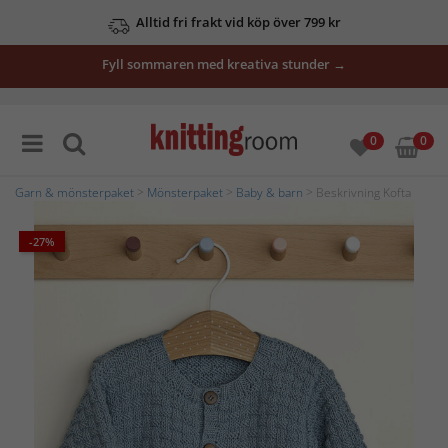
Alltid fri frakt vid köp över 799 kr
Fyll sommaren med kreativa stunder →
0
0
Garn & mönsterpaket
>
Mönsterpaket
>
Baby & barn
> Beskrivning Kofta
-27%