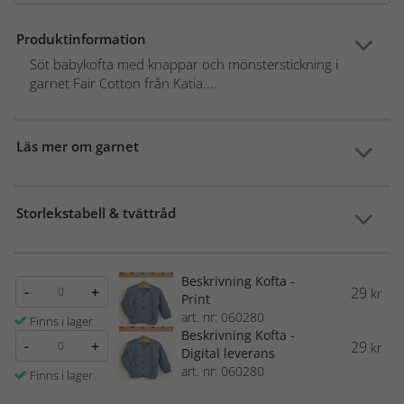
Produktinformation
Söt babykofta med knappar och mönsterstickning i
garnet Fair Cotton från Katia....
Läs mer om garnet
Storlekstabell & tvättråd
Beskrivning Kofta -
-
+
29
kr
Print
art. nr: 060280
Finns i lager
Beskrivning Kofta -
-
+
29
kr
Digital leverans
art. nr: 060280
Finns i lager