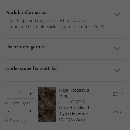
Produktinformation
Söt tröja med raglanärm och dekorativt
mönsterstickat ok. Stickas i garn 7 bröder från Novita....
Läs mer om garnet
Storlekstabell & tvättråd
Tröja Höstskrud -
-
+
29
kr
Print
art. nr: 060295
Finns i lager
Tröja Höstskrud -
-
+
29
kr
Digital leverans
art. nr: 060295
Finns i lager