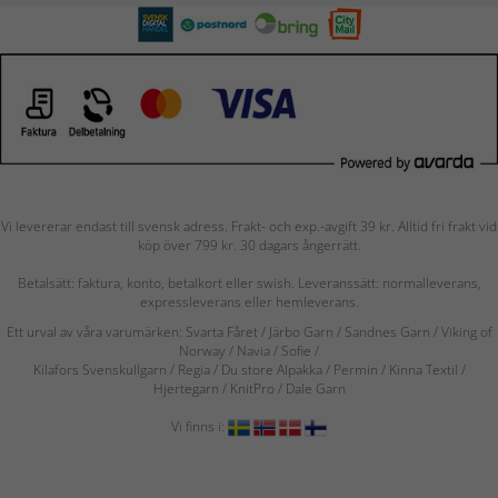
Vi levererar endast till svensk adress. Frakt- och exp.-avgift 39 kr. Alltid fri frakt vid
köp över 799 kr. 30 dagars ångerrätt.
Betalsätt: faktura, konto, betalkort eller swish. Leveranssätt: normalleverans,
expressleverans eller hemleverans.
Ett urval av våra varumärken: Svarta Fåret / Järbo Garn / Sandnes Garn / Viking of
Norway
/ Navia
/ Sofie
/
Kilafors Svenskullgarn
/
Regia / Du store Alpakka / Permin / Kinna Textil /
Hjertegarn / KnitPro / Dale Garn
Vi finns i: