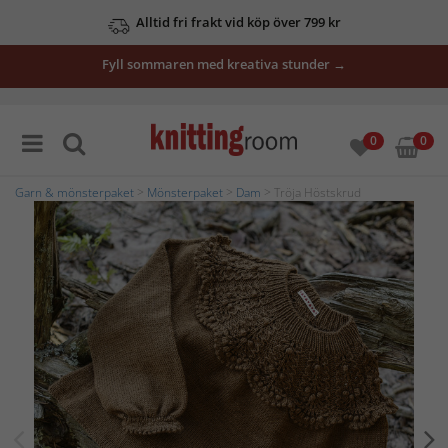
Alltid fri frakt vid köp över 799 kr
Fyll sommaren med kreativa stunder →
0
0
Garn & mönsterpaket
>
Mönsterpaket
>
Dam
> Tröja Höstskrud