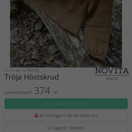
Novita
art. nr: 060295
Tröja Höstskrud
374
Garnkostnad fr.
kr
VÄLJ STORLEK OCH FÄRG
Bli VIP/logga in för att ladda ner!
Lägg till i favoriter