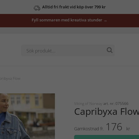
Alltid fri frakt vid köp över 799 kr
Fyll sommaren med kreativa stunder →
pribyxa Flow
Viking of Norway
art. nr: 075566
Capribyxa Flo
176
Garnkostnad fr.
kr