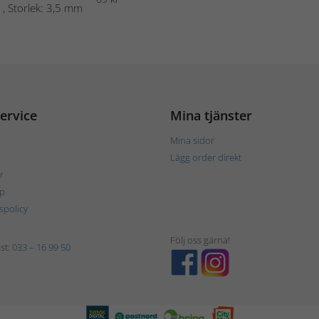
 , Storlek: 3,5 mm
ervice
Mina tjänster
Mina sidor
Lägg order direkt
r
p
tspolicy
Följ oss gärna!
st:
033 – 16 99 50