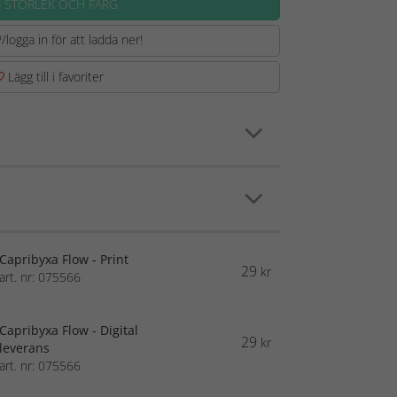
J STORLEK OCH FÄRG
/logga in för att ladda ner!
Lägg till i favoriter
Capribyxa Flow - Print
29
kr
art. nr: 075566
Capribyxa Flow - Digital
29
kr
leverans
art. nr: 075566