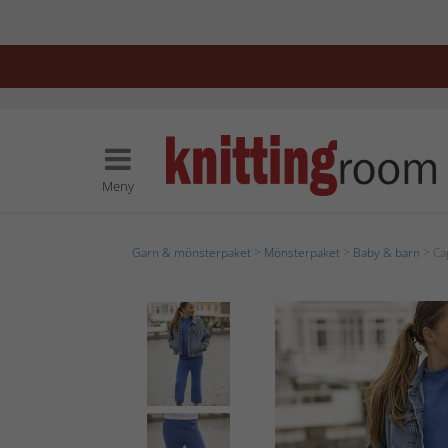
Meny
Garn & mönsterpaket
>
Mönsterpaket
>
Baby & barn
> Ca