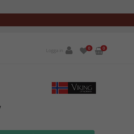
0
0
Logga in
w