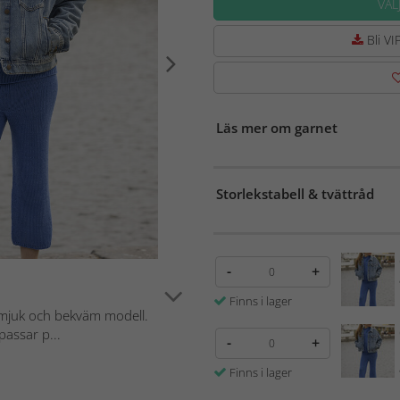
VÄL
Bli VIP
Läs mer om garnet
Storlekstabell & tvättråd
-
+
Finns i lager
 i mjuk och bekväm modell.
assar p...
-
+
Finns i lager