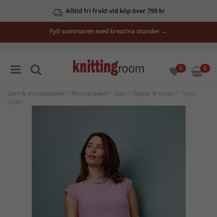
Alltid fri frakt vid köp över 799 kr
Fyll sommaren med kreativa stunder →
0
0
Garn & mönsterpaket
>
Mönsterpaket
>
Dam
>
Toppar & linnen
> Topp
Syren