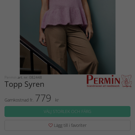
Permin
art. nr: 082448
Topp Syren
779
Garnkostnad fr.
kr
VÄLJ STORLEK OCH FÄRG
Lägg till i favoriter