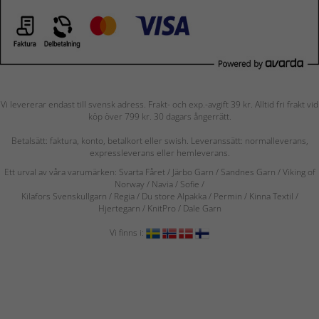
Vi levererar endast till svensk adress. Frakt- och exp.-avgift 39 kr. Alltid fri frakt vid
köp över 799 kr. 30 dagars ångerrätt.
Betalsätt: faktura, konto, betalkort eller swish. Leveranssätt: normalleverans,
expressleverans eller hemleverans.
Ett urval av våra varumärken: Svarta Fåret / Järbo Garn / Sandnes Garn / Viking of
Norway
/ Navia
/ Sofie
/
Kilafors Svenskullgarn
/
Regia / Du store Alpakka / Permin / Kinna Textil /
Hjertegarn / KnitPro / Dale Garn
Vi finns i: