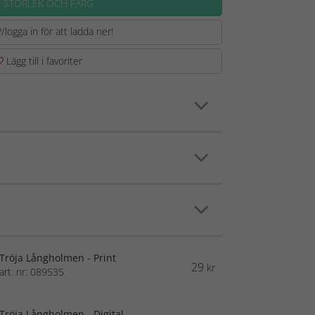
J STORLEK OCH FÄRG
/logga in för att ladda ner!
Lägg till i favoriter
Tröja Långholmen - Print
29
kr
art. nr: 089535
Tröja Långholmen - Digital