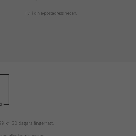
Fyll i din e-postadress nedan.
 799 kr. 30 dagars ångerrätt.
rans eller hemleverans.