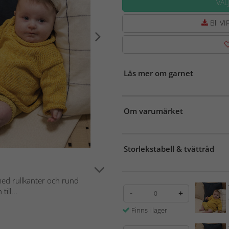
VÄL
Bli VIP
Läs mer om garnet
Om varumärket
Storlekstabell & tvättråd
med rullkanter och rund
ill...
-
+
Finns i lager