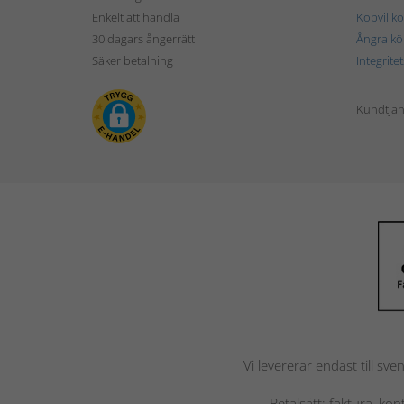
Enkelt att handla
Köpvillko
30 dagars ångerrätt
Ångra kö
Säker betalning
Integrite
Kundtjän
Vi levererar endast till sve
Betalsätt: faktura, ko