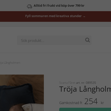
Alltid fri frakt vid köp över 799 kr
Fyll sommaren med kreativa stunder →
öja Långholmen
Svarta Fåret
art. nr: 089535
Tröja Långhol
254
Garnkostnad fr.
kr