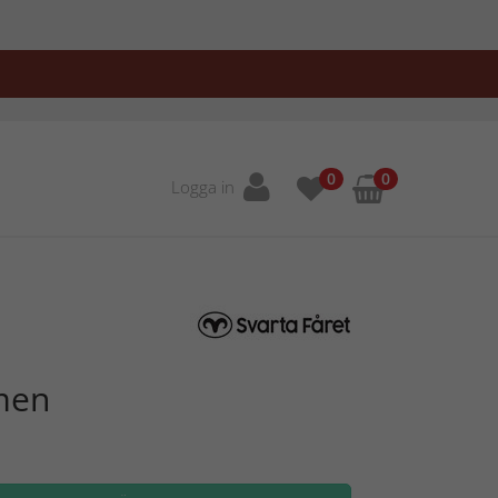
0
0
Logga in
men