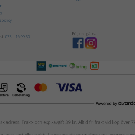
r
p
tspolicy
Följ oss gärna!
st:
033 – 16 99 50
nsk adress. Frakt- och exp.-avgift 39 kr. Alltid fri frakt vid köp över
nto, betalkort eller swish. Leveranssätt: normalleverans, expressleve