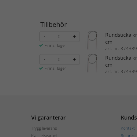
Tillbehör
Rundsticka k
-
+
cm
Finns i lager
art. nr: 374389
Rundsticka k
-
+
cm
Finns i lager
art. nr: 374389
Vi garanterar
Kunds
Trygg leverans
Kontakt
Kvalitetsgaranti
Returer