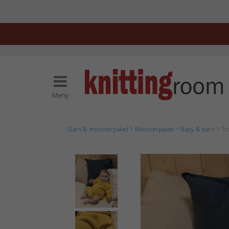
Meny
Garn & mönsterpaket
>
Mönsterpaket
>
Baby & barn
> Tr