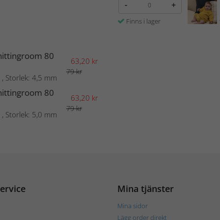
-
+
Finns i lager
nittingroom 80
63,20
kr
79 kr
 , Storlek: 4,5 mm
nittingroom 80
63,20
kr
79 kr
 , Storlek: 5,0 mm
ervice
Mina tjänster
Mina sidor
Lägg order direkt