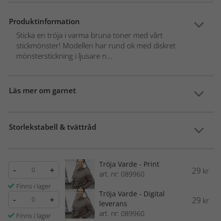
Produktinformation
Sticka en tröja i varma bruna toner med vårt
stickmönster! Modellen har rund ok med diskret
mönsterstickning i ljusare n...
Läs mer om garnet
Storlekstabell & tvättråd
Tröja Varde - Print
-
+
29
kr
art. nr: 089960
Finns i lager
Tröja Varde - Digital
-
+
29
kr
leverans
art. nr: 089960
Finns i lager