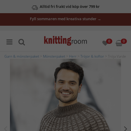
Alltid fri frakt vid köp över 799 kr
Fyll sommaren med kreativa stunder →
0
0
Garn & mönsterpaket
>
Mönsterpaket
>
Herr
>
Tröjor & koftor
> Tröja Varde