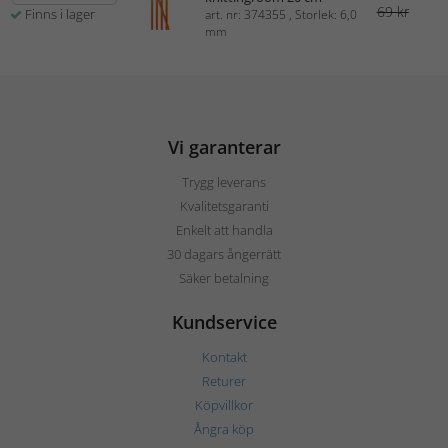
69 kr
Finns i lager
art. nr: 374355 , Storlek: 6,0
mm
Vi garanterar
Trygg leverans
Kvalitetsgaranti
Enkelt att handla
30 dagars ångerrätt
Säker betalning
Kundservice
Kontakt
Returer
Köpvillkor
Ångra köp