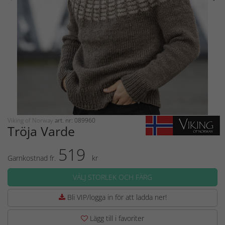
Viking of Norway
art. nr: 089960
Tröja Varde
519
Garnkostnad fr.
kr
VÄLJ STORLEK OCH FÄRG
Bli VIP/logga in för att ladda ner!
Lägg till i favoriter