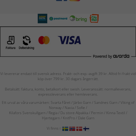
Vi levererar endast till svensk adress. Frakt- och exp.-avgift 39 kr. Alltid fri frakt vid
köp över 799 kr. 30 dagars ångerrätt.
Betalsätt: faktura, konto, betalkort eller swish. Leveranssätt: normalleverans,
expressleverans eller hemleverans.
Ett urval av våra varumärken: Svarta Fåret / Järbo Garn / Sandnes Garn / Viking of
Norway
/ Navia
/ Sofie
/
Kilafors Svenskullgarn
/
Regia / Du store Alpakka / Permin / Kinna Textil /
Hjertegarn / KnitPro / Dale Garn
Vi finns i: