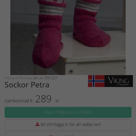
Viking of Norway
art. nr: 091221
Sockor Petra
289
Garnkostnad fr.
kr
VÄLJ STORLEK OCH FÄRG
Bli VIP/logga in för att ladda ner!