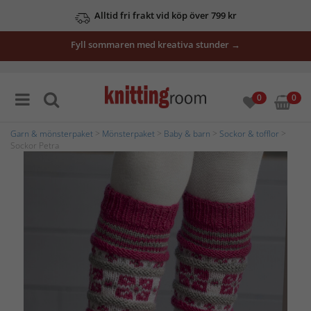
Alltid fri frakt vid köp över 799 kr
Fyll sommaren med kreativa stunder →
0
0
Garn & mönsterpaket
>
Mönsterpaket
>
Baby & barn
>
Sockor & tofflor
>
Sockor Petra