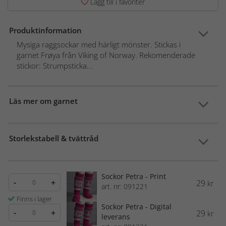
Lägg till i favoriter
Produktinformation
Mysiga raggsockar med härligt mönster. Stickas i
garnet Frøya från Viking of Norway. Rekomenderade
stickor: Strumpsticka...
Läs mer om garnet
Storlekstabell & tvättråd
Sockor Petra - Print
-
+
29
kr
art. nr: 091221
Finns i lager
Sockor Petra - Digital
-
+
29
kr
leverans