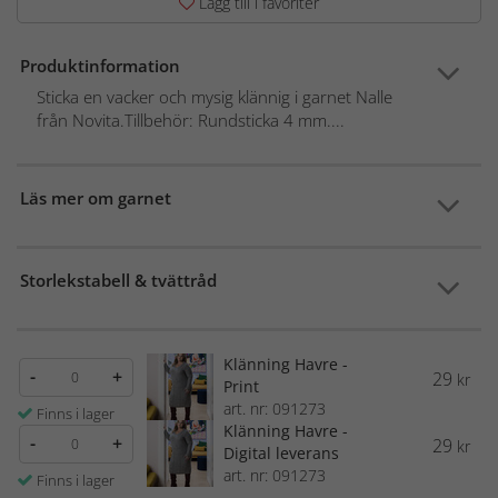
Lägg till i favoriter
Produktinformation
Sticka en vacker och mysig klännig i garnet Nalle
från Novita.Tillbehör: Rundsticka 4 mm....
Läs mer om garnet
Storlekstabell & tvättråd
Klänning Havre -
-
+
29
kr
Print
art. nr: 091273
Finns i lager
Klänning Havre -
-
+
29
kr
Digital leverans
art. nr: 091273
Finns i lager