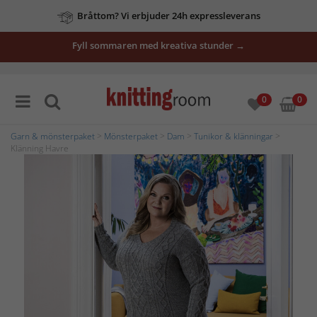
Bråttom? Vi erbjuder 24h expressleverans
Fyll sommaren med kreativa stunder →
0
0
Garn & mönsterpaket
>
Mönsterpaket
>
Dam
>
Tunikor & klänningar
>
Klänning Havre