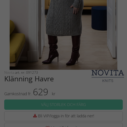
Novita
art. nr: 091273
Klänning Havre
629
Garnkostnad fr.
kr
VÄLJ STORLEK OCH FÄRG
Bli VIP/logga in för att ladda ner!