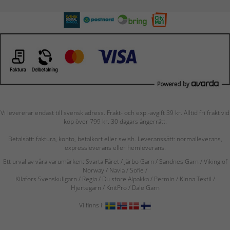
Vi levererar endast till svensk adress. Frakt- och exp.-avgift 39 kr. Alltid fri frakt vid
köp över 799 kr. 30 dagars ångerrätt.
Betalsätt: faktura, konto, betalkort eller swish. Leveranssätt: normalleverans,
expressleverans eller hemleverans.
Ett urval av våra varumärken: Svarta Fåret / Järbo Garn / Sandnes Garn / Viking of
Norway
/ Navia
/ Sofie
/
Kilafors Svenskullgarn
/
Regia / Du store Alpakka / Permin / Kinna Textil /
Hjertegarn / KnitPro / Dale Garn
Vi finns i: