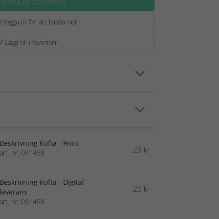
J STORLEK OCH FÄRG
/logga in för att ladda ner!
Lägg till i favoriter
Beskrivning Kofta - Print
29
kr
art. nr: 091458
Beskrivning Kofta - Digital
29
kr
leverans
art. nr: 091458