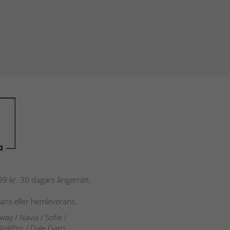
 799 kr. 30 dagars ångerrätt.
rans eller hemleverans.
rway
/ Navia
/ Sofie
/
 KnitPro / Dale Garn