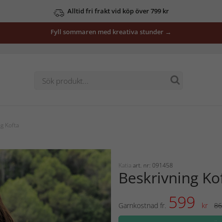
Alltid fri frakt vid köp över 799 kr
Fyll sommaren med kreativa stunder →
g Kofta
Katia
art. nr: 091458
Beskrivning Ko
599
Garnkostnad fr.
kr
86