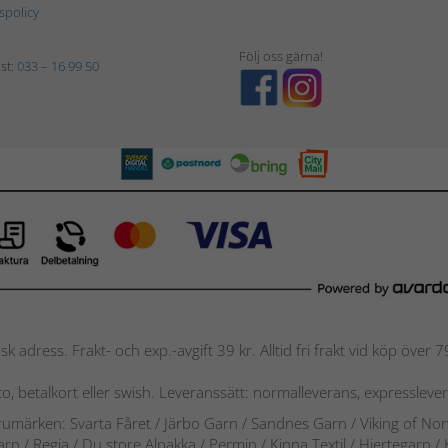
tspolicy
Följ oss gärna!
st:
033 – 16 99 50
nsk adress. Frakt- och exp.-avgift 39 kr. Alltid fri frakt vid köp över
nto, betalkort eller swish. Leveranssätt: normalleverans, expressleve
arumärken: Svarta Fåret / Järbo Garn / Sandnes Garn / Viking of No
arn
/
Regia / Du store Alpakka / Permin / Kinna Textil / Hjertegarn /