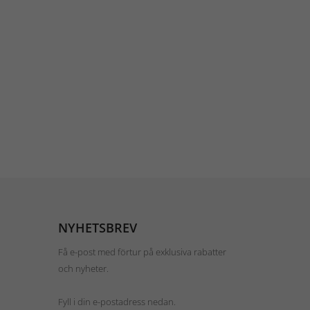
NYHETSBREV
Få e-post med förtur på exklusiva rabatter
och nyheter.
Fyll i din e-postadress nedan.