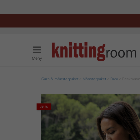
Meny
Garn & mönsterpaket
>
Mönsterpaket
>
Dam
> Beskrivnin
-31%