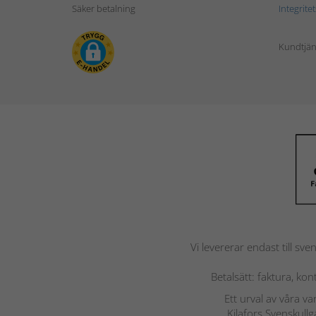
Säker betalning
Integrite
Kundtjän
Vi levererar endast till sve
Betalsätt: faktura, ko
Ett urval av våra v
Kilafors Svenskullg