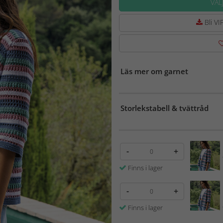
VÄL
Bli VIP
Läs mer om garnet
Storlekstabell & tvättråd
-
+
Finns i lager
-
+
Finns i lager