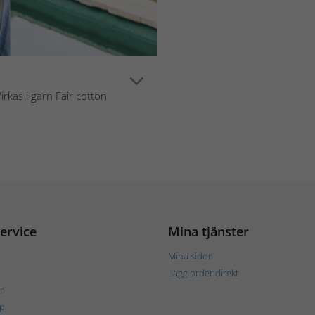
rkas i garn Fair cotton
ervice
Mina tjänster
Mina sidor
Lägg order direkt
r
p