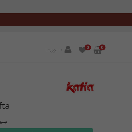
0
0
Logga in
fta
5 kr