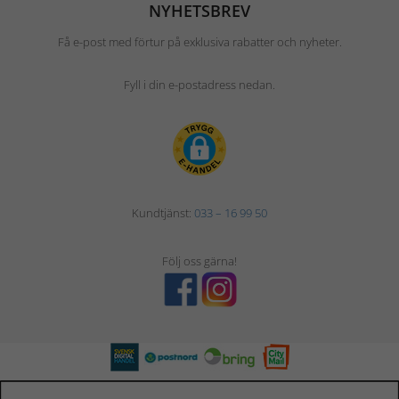
NYHETSBREV
Få e-post med förtur på exklusiva rabatter och nyheter.
Fyll i din e-postadress nedan.
Kundtjänst:
033 – 16 99 50
Följ oss gärna!