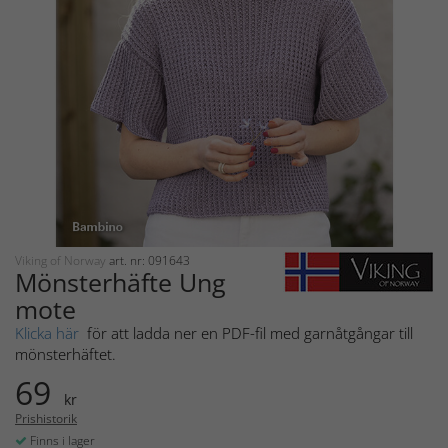
Viking of Norway
art. nr: 091643
Mönsterhäfte Ung
mote
Klicka här
för att ladda ner en PDF-fil med garnåtgångar till
mönsterhäftet.
69
kr
Prishistorik
Finns i lager