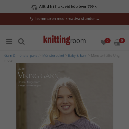
Alltid fri frakt vid köp över 799 kr
Fyll sommaren med kreativa stunder →
0
0
Garn & mönsterpaket
>
Mönsterpaket
>
Baby & barn
> Mönsterhäfte Ung
mote