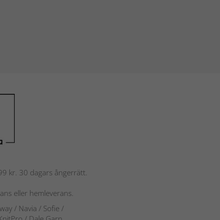
 799 kr. 30 dagars ångerrätt.
rans eller hemleverans.
rway
/ Navia
/ Sofie
/
 KnitPro / Dale Garn