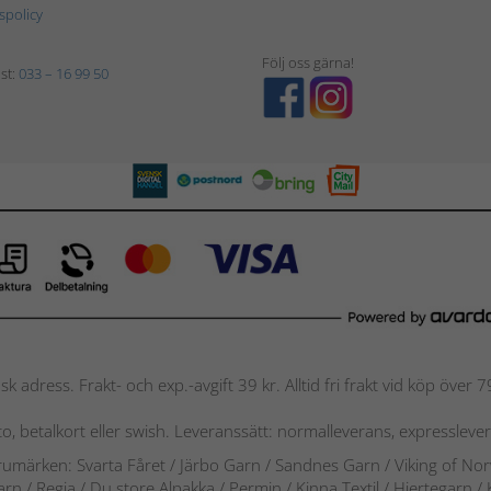
tspolicy
Följ oss gärna!
st:
033 – 16 99 50
nsk adress. Frakt- och exp.-avgift 39 kr. Alltid fri frakt vid köp över
nto, betalkort eller swish. Leveranssätt: normalleverans, expressleve
arumärken: Svarta Fåret / Järbo Garn / Sandnes Garn / Viking of No
arn
/
Regia / Du store Alpakka / Permin / Kinna Textil / Hjertegarn /