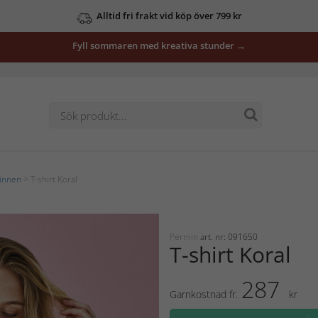
Alltid fri frakt vid köp över 799 kr
Fyll sommaren med kreativa stunder →
linnen
> T-shirt Koral
Permin
art. nr: 091650
T-shirt Koral
287
Garnkostnad fr.
kr