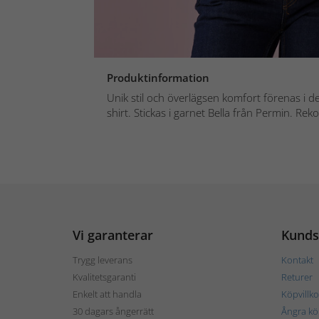
Produktinformation
Unik stil och överlägsen komfort förenas i d
shirt. Stickas i garnet Bella från Permin. Re
Vi garanterar
Kunds
Trygg leverans
Kontakt
Kvalitetsgaranti
Returer
Enkelt att handla
Köpvillko
30 dagars ångerrätt
Ångra kö