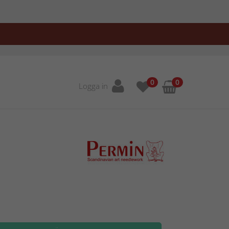
0
0
Logga in