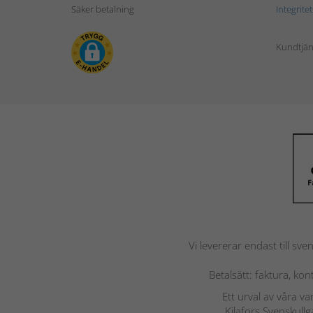
Säker betalning
Integrite
Kundtjän
Vi levererar endast till sve
Betalsätt: faktura, ko
Ett urval av våra v
Kilafors Svenskullg