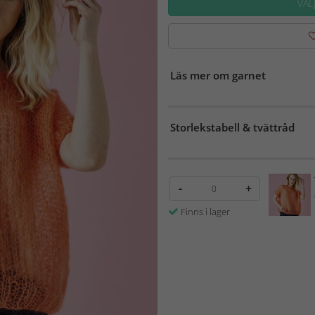
VÄL
Läs mer om garnet
Storlekstabell & tvättråd
-
+
Finns i lager