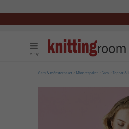
Meny
Garn & mönsterpaket
>
Mönsterpaket
>
Dam
>
Toppar & 