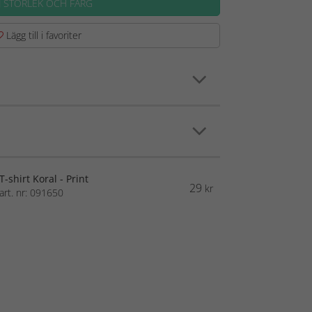
J STORLEK OCH FÄRG
Lägg till i favoriter
T-shirt Koral - Print
29
kr
art. nr: 091650