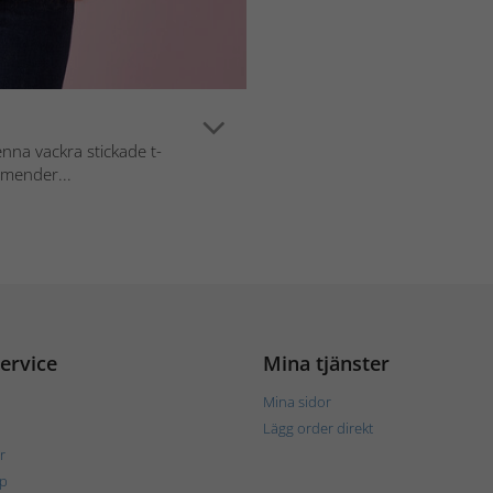
enna vackra stickade t-
komender...
ervice
Mina tjänster
Mina sidor
Lägg order direkt
r
p