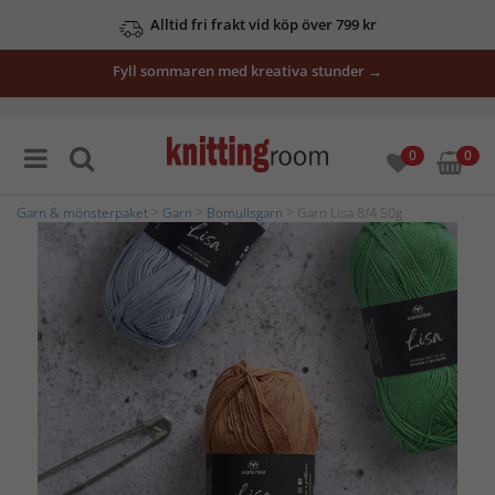
Alltid fri frakt vid köp över 799 kr
Fyll sommaren med kreativa stunder →
0
0
Garn & mönsterpaket
>
Garn
>
Bomullsgarn
> Garn Lisa 8/4 50g