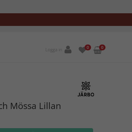
0
0
Logga in
h Mössa Lillan