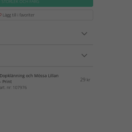
J STORLEK OCH FÄRG
Lägg till i favoriter
Dopklänning och Mössa Lillan
29
kr
- Print
art. nr: 107976