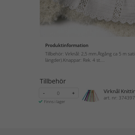
Produktinformation
Tillbehör: Virknål: 2,5 mm.Åtgång ca 5 m sa
längder).Knappar: Rek. 4 st....
Tillbehör
Virknål Knit
-
+
art. nr: 374397
Finns i lager