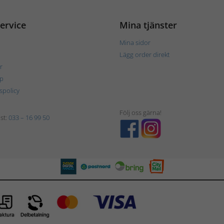
ervice
Mina tjänster
Mina sidor
Lägg order direkt
r
p
tspolicy
Följ oss gärna!
st:
033 – 16 99 50