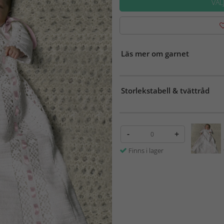
VÄL
Läs mer om garnet
Storlekstabell & tvättråd
-
+
Finns i lager