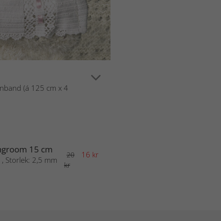
tinband (á 125 cm x 4
tingroom 15 cm
16
20
kr
 , Storlek: 2,5 mm
kr