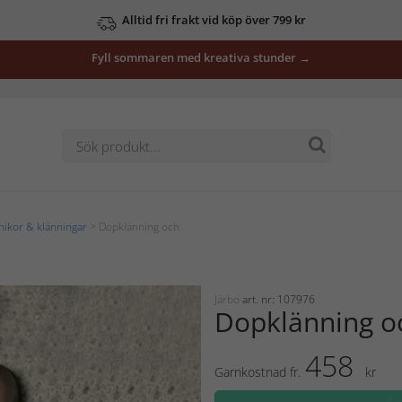
Alltid fri frakt vid köp över 799 kr
Fyll sommaren med kreativa stunder →
nikor & klänningar
> Dopklänning och
Järbo
art. nr: 107976
Dopklänning oc
458
Garnkostnad fr.
kr