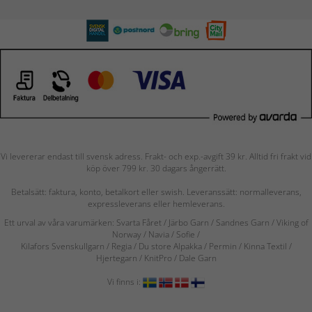
Vi levererar endast till svensk adress. Frakt- och exp.-avgift 39 kr. Alltid fri frakt vid
köp över 799 kr. 30 dagars ångerrätt.
Betalsätt: faktura, konto, betalkort eller swish. Leveranssätt: normalleverans,
expressleverans eller hemleverans.
Ett urval av våra varumärken: Svarta Fåret / Järbo Garn / Sandnes Garn / Viking of
Norway
/ Navia
/ Sofie
/
Kilafors Svenskullgarn
/
Regia / Du store Alpakka / Permin / Kinna Textil /
Hjertegarn / KnitPro / Dale Garn
Vi finns i: