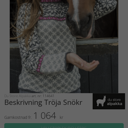
Du Store Alpakka
art. nr: 114641
Beskrivning Tröja Snökristall
1 064
Garnkostnad fr.
kr