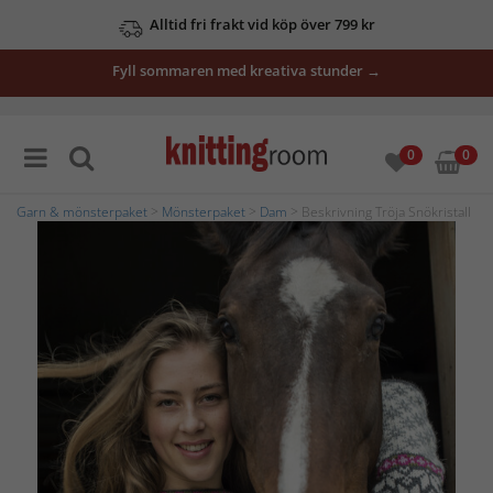
Alltid fri frakt vid köp över 799 kr
Fyll sommaren med kreativa stunder →
0
0
Garn & mönsterpaket
>
Mönsterpaket
>
Dam
> Beskrivning Tröja Snökristall