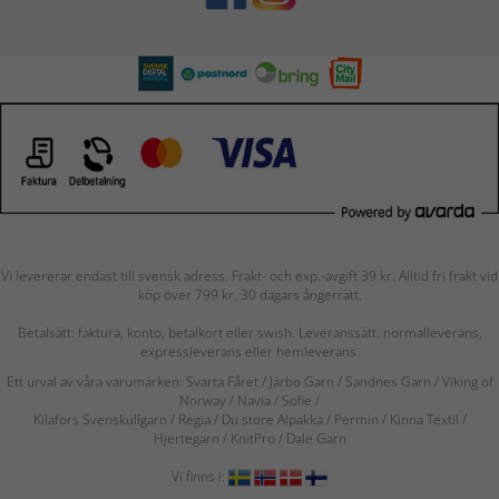
Vi levererar endast till svensk adress. Frakt- och exp.-avgift 39 kr. Alltid fri frakt vid
köp över 799 kr. 30 dagars ångerrätt.
Betalsätt: faktura, konto, betalkort eller swish. Leveranssätt: normalleverans,
expressleverans eller hemleverans.
Ett urval av våra varumärken: Svarta Fåret / Järbo Garn / Sandnes Garn / Viking of
Norway
/ Navia
/ Sofie
/
Kilafors Svenskullgarn
/
Regia / Du store Alpakka / Permin / Kinna Textil /
Hjertegarn / KnitPro / Dale Garn
Vi finns i: