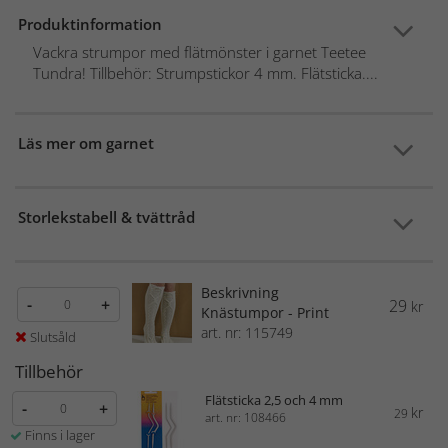
Produktinformation
Vackra strumpor med flätmönster i garnet Teetee
Tundra! Tillbehör: Strumpstickor 4 mm. Flätsticka....
Läs mer om garnet
Storlekstabell & tvättråd
Beskrivning
-
+
29
kr
Knästumpor - Print
art. nr: 115749
Slutsåld
Tillbehör
Flätsticka 2,5 och 4 mm
-
+
kr
29
art. nr: 108466
Finns i lager