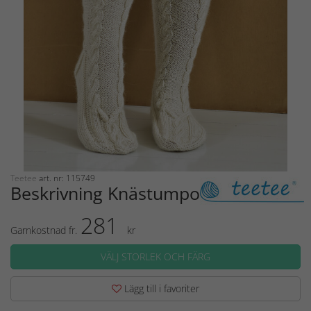
Teetee
art. nr: 115749
Beskrivning Knästumpor
281
Garnkostnad fr.
kr
VÄLJ STORLEK OCH FÄRG
Lägg till i favoriter