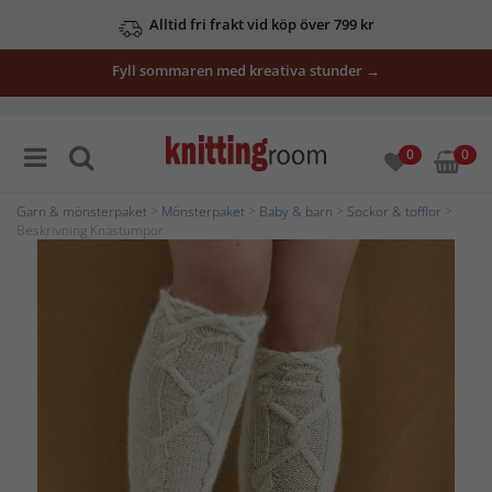
Alltid fri frakt vid köp över 799 kr
Fyll sommaren med kreativa stunder →
0
0
Garn & mönsterpaket
>
Mönsterpaket
>
Baby & barn
>
Sockor & tofflor
>
Beskrivning Knästumpor