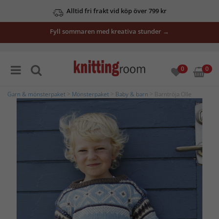
Alltid fri frakt vid köp över 799 kr
Fyll sommaren med kreativa stunder →
0
0
Garn & mönsterpaket
>
Mönsterpaket
>
Baby & barn
> Barntröja Olle