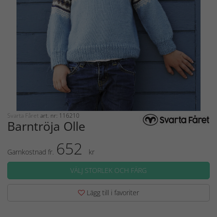
Svarta Fåret
art. nr: 116210
Barntröja Olle
652
Garnkostnad fr.
kr
VÄLJ STORLEK OCH FÄRG
Lägg till i favoriter