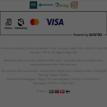
Vi levererar endast till svensk adress. Frakt- och exp.-avgift 39 kr. Alltid fri frakt vid
köp över 799 kr. 30 dagars ångerrätt.
Betalsätt: faktura, konto, betalkort eller swish. Leveranssätt: normalleverans,
expressleverans eller hemleverans.
Ett urval av våra varumärken: Svarta Fåret / Järbo Garn / Sandnes Garn / Viking of
Norway
/ Navia
/ Sofie
/
Kilafors Svenskullgarn
/
Regia / Du store Alpakka / Permin / Kinna Textil /
Hjertegarn / KnitPro / Dale Garn
Vi finns i: