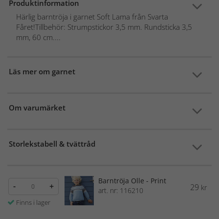
Produktinformation
Härlig barntröja i garnet Soft Lama från Svarta
Fåret!Tillbehör: Strumpstickor 3,5 mm. Rundsticka 3,5
mm, 60 cm....
Läs mer om garnet
Om varumärket
Storlekstabell & tvättråd
Barntröja Olle - Print
-
+
29
kr
art. nr: 116210
Finns i lager